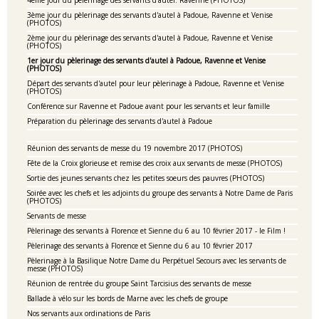
4ème jour du pèlerinage des servants d'autel: Ravenne (PHOTOS)
3ème jour du pèlerinage des servants d'autel à Padoue, Ravenne et Venise
(PHOTOS)
2ème jour du pèlerinage des servants d'autel à Padoue, Ravenne et Venise
(PHOTOS)
1er jour du pèlerinage des servants d'autel à Padoue, Ravenne et Venise
(PHOTOS)
Départ des servants d'autel pour leur pèlerinage à Padoue, Ravenne et Venise
(PHOTOS)
Conférence sur Ravenne et Padoue avant pour les servants et leur famille
Préparation du pèlerinage des servants d'autel à Padoue
Réunion des servants de messe du 19 novembre 2017 (PHOTOS)
Fête de la Croix glorieuse et remise des croix aux servants de messe (PHOTOS)
Sortie des jeunes servants chez les petites soeurs des pauvres (PHOTOS)
Soirée avec les chefs et les adjoints du groupe des servants à Notre Dame de Paris
(PHOTOS)
Servants de messe
Pèlerinage des servants à Florence et Sienne du 6 au 10 février 2017 - le Film !
Pèlerinage des servants à Florence et Sienne du 6 au 10 février 2017
Pèlerinage à la Basilique Notre Dame du Perpétuel Secours avec les servants de
messe (PHOTOS)
Réunion de rentrée du groupe Saint Tarcisius des servants de messe
Ballade à vélo sur les bords de Marne avec les chefs de groupe
Nos servants aux ordinations de Paris