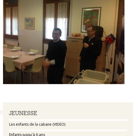
Navigation
JEUNESSE
Les enfants de la cabane (VIDEO)
Enfants jusqu'à 6 ans