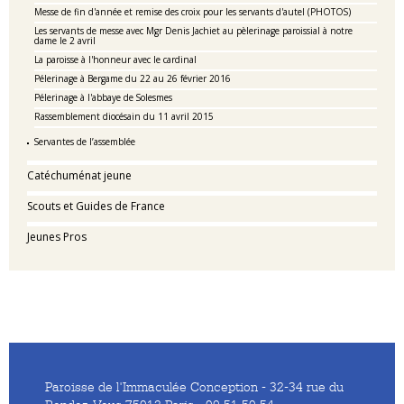
Messe de fin d'année et remise des croix pour les servants d'autel (PHOTOS)
Les servants de messe avec Mgr Denis Jachiet au pèlerinage paroissial à notre
dame le 2 avril
La paroisse à l'honneur avec le cardinal
Pélerinage à Bergame du 22 au 26 février 2016
Pélerinage à l'abbaye de Solesmes
Rassemblement diocésain du 11 avril 2015
Servantes de l’assemblée
Catéchuménat jeune
Scouts et Guides de France
Jeunes Pros
Paroisse de l'Immaculée Conception - 32-34 rue du