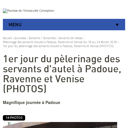
Aller
Outils
au
personnels
contenu.
|
MENU
Aller
à
la
Accueil
›
Jeunesse
›
Servants / Servantes
›
Servants de messe
›
navigation
Pèlerinage des servants d'autel à Padoue, Ravenne et Venise du 18 au 24 février 2018
›
1er jour du pèlerinage des servants d'autel à Padoue, Ravenne et Venise (PHOTOS)
1er jour du pèlerinage des
servants d'autel à Padoue,
Ravenne et Venise
(PHOTOS)
Magnifique journée à Padoue
14 PHOTOS