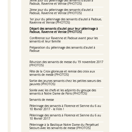
3ème jour du pèlerinage des servants d'autel à
Padoue, Ravenne et Venise (PHOTOS)
2ème jour du pèlerinage des servants d'autel à
Padoue, Ravenne et Venise (PHOTOS)
1er jour du pèlerinage des servants d'autel à Padoue,
Ravenne et Venise (PHOTOS)
Départ des servants d'autel pour leur pèlerinage à
Padoue, Ravenne et Venise (PHOTOS)
Conférence sur Ravenne et Padoue avant pour les
servants et leur famille
Préparation du pèlerinage des servants d'autel à
Padoue
Réunion des servants de messe du 19 novembre 2017
(PHOTOS)
Fête de la Croix glorieuse et remise des croix aux
servants de messe (PHOTOS)
Sortie des jeunes servants chez les petites soeurs des
pauvres (PHOTOS)
Soirée avec les chefs et les adjoints du groupe des
servants à Notre Dame de Paris (PHOTOS)
Servants de messe
Pèlerinage des servants à Florence et Sienne du 6 au
10 février 2017 - le Film !
Pèlerinage des servants à Florence et Sienne du 6 au
10 février 2017
Pèlerinage à la Basilique Notre Dame du Perpétuel
Secours avec les servants de messe (PHOTOS)