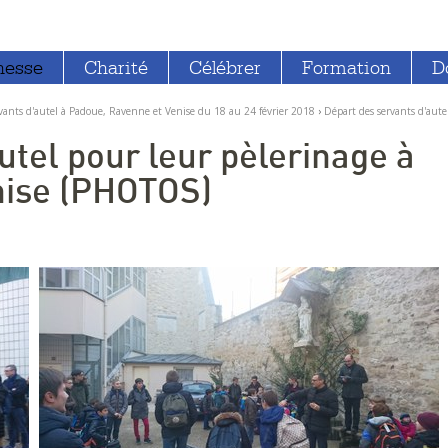
nesse
Charité
Célébrer
Formation
D
rvants d'autel à Padoue, Ravenne et Venise du 18 au 24 février 2018
›
Départ des servants d'aut
utel pour leur pèlerinage à
nise (PHOTOS)