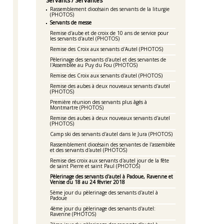
Servants / Servantes
Rassemblement diocésain des servants de la liturgie
(PHOTOS)
Servants de messe
Remise d'aube et de croix de 10 ans de service pour
les servants d'autel (PHOTOS)
Remise des Croix aux servants d'Autel (PHOTOS)
Pèlerinage des servants d'autel et des servantes de
l'Assemblée au Puy du Fou (PHOTOS)
Remise des Croix aux servants d'autel (PHOTOS)
Remise des aubes à deux nouveaux servants d'autel
(PHOTOS)
Première réunion des servants plus âgés à
Montmartre (PHOTOS)
Remise des aubes à deux nouveaux servants d'autel
(PHOTOS)
Camp ski des servants d'autel dans le Jura (PHOTOS)
Rassemblement diocésain des servantes de l'assemblée
et des servants d'autel (PHOTOS)
Remise des croix aux servants d'autel jour de la fête
de saint Pierre et saint Paul (PHOTOS)
Pèlerinage des servants d'autel à Padoue, Ravenne et
Venise du 18 au 24 février 2018
5ème jour du pèlerinage des servants d'autel à
Padoue
4ème jour du pèlerinage des servants d'autel:
Ravenne (PHOTOS)