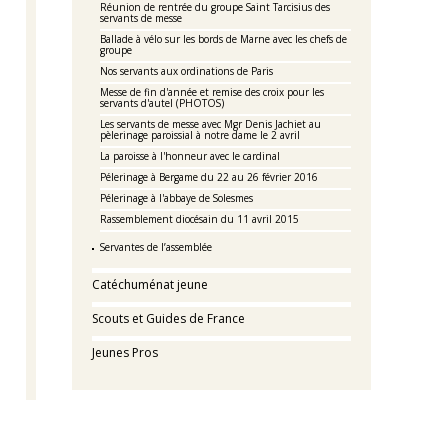
Réunion de rentrée du groupe Saint Tarcisius des
servants de messe
Ballade à vélo sur les bords de Marne avec les chefs de
groupe
Nos servants aux ordinations de Paris
Messe de fin d'année et remise des croix pour les
servants d'autel (PHOTOS)
Les servants de messe avec Mgr Denis Jachiet au
pèlerinage paroissial à notre dame le 2 avril
La paroisse à l'honneur avec le cardinal
Pélerinage à Bergame du 22 au 26 février 2016
Pélerinage à l'abbaye de Solesmes
Rassemblement diocésain du 11 avril 2015
Servantes de l’assemblée
Catéchuménat jeune
Scouts et Guides de France
Jeunes Pros