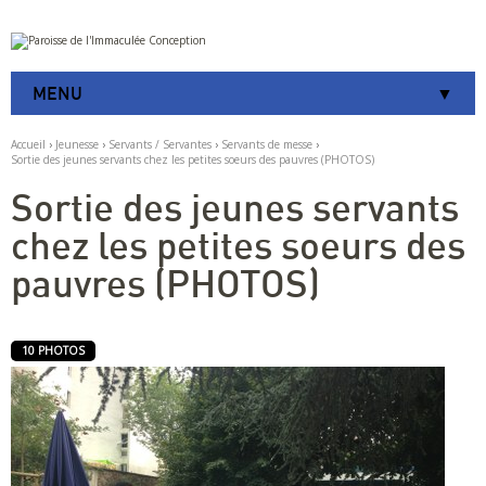
Aller
Outils
au
personnels
contenu.
|
MENU
Aller
à
la
Accueil
›
Jeunesse
›
Servants / Servantes
›
Servants de messe
›
navigation
Sortie des jeunes servants chez les petites soeurs des pauvres (PHOTOS)
Sortie des jeunes servants
chez les petites soeurs des
pauvres (PHOTOS)
10 PHOTOS