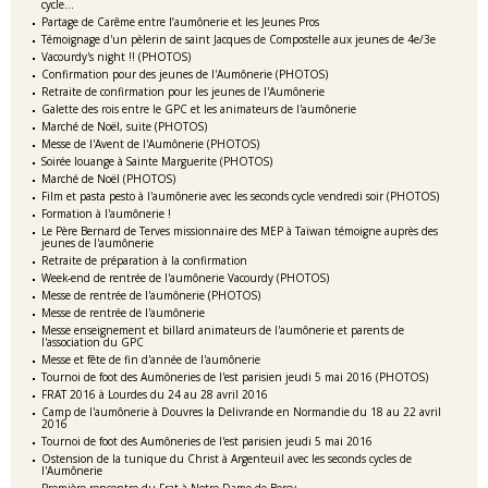
cycle...
Partage de Carême entre l’aumônerie et les Jeunes Pros
Témoignage d'un pèlerin de saint Jacques de Compostelle aux jeunes de 4e/3e
Vacourdy's night !! (PHOTOS)
Confirmation pour des jeunes de l'Aumônerie (PHOTOS)
Retraite de confirmation pour les jeunes de l'Aumônerie
Galette des rois entre le GPC et les animateurs de l'aumônerie
Marché de Noël, suite (PHOTOS)
Messe de l'Avent de l'Aumônerie (PHOTOS)
Soirée louange à Sainte Marguerite (PHOTOS)
Marché de Noël (PHOTOS)
Film et pasta pesto à l'aumônerie avec les seconds cycle vendredi soir (PHOTOS)
Formation à l'aumônerie !
Le Père Bernard de Terves missionnaire des MEP à Taïwan témoigne auprès des
jeunes de l'aumônerie
Retraite de préparation à la confirmation
Week-end de rentrée de l'aumônerie Vacourdy (PHOTOS)
Messe de rentrée de l'aumônerie (PHOTOS)
Messe de rentrée de l'aumônerie
Messe enseignement et billard animateurs de l'aumônerie et parents de
l'association du GPC
Messe et fête de fin d'année de l'aumônerie
Tournoi de foot des Aumôneries de l'est parisien jeudi 5 mai 2016 (PHOTOS)
FRAT 2016 à Lourdes du 24 au 28 avril 2016
Camp de l'aumônerie à Douvres la Delivrande en Normandie du 18 au 22 avril
2016
Tournoi de foot des Aumôneries de l'est parisien jeudi 5 mai 2016
Ostension de la tunique du Christ à Argenteuil avec les seconds cycles de
l'Aumônerie