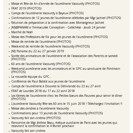
Messe et fête de fin d'année de l'aumônerie Vacourdy (PHOTOS)
FRAT 2019 (PHOTOS)
Camps de l'aumônerie Vacourdy à Bayeux (PHOTOS)
Confirmations de 12 jeunes de l'aumônerie célébrées par Mgr Jachiet (PHOTOS)
Réunion de préparation à la confirmation avec Monseigneur Jachiet
JMJ@PANAM à l'Immaculée Conception - Catéchèse - Jeudi 24 janvier
Marché de Noël
Messe des Professions de Foi pour les jeunes de l'aumônerie (PHOTOS)
Messe de rentrée de l'aumônerie (PHOTOS)
Week-end de rentrée de l'aumônerie Vacourdy (PHOTOS)
JMJ Panama du 22 au 27 janvier 2019
Soirée des animateurs de l'aumônerie et de l'association des Parents ce samedi
(PHOTOS)
60 ans de l'aumônerie Vacourdy (PHOTOS)
Week-end aumônerie avec les animateurs et le GPC au sanctuaire de Pontmain
(PHOTOS)
La nouvelle équipe du GPC...
Conférence de Paul Bablot aux jeunes de l'aumônerie
Camps de l'aumônerie à Douvres la Délivrande du 23 au 27 avril
FRAT de Lourdes 2018 du 17 au 22 avril 2018
Les 6èmes de l'aumônerie chez les Petites Soeurs des Pauvres pour servir le dîner
(PHOTOS)
L'aumônerie Vacourdy fête ses 60 ans le 15 juin 2018 ! Téléchargez l'invitation !!
Messe des cendres à l'aumônerie Vacourdy
Confirmations pour 13 jeunes de l'aumônerie Vacourdy (PHOTOS)
Vacourdy fait son cinéma (PHOTOS)
Rencontre de Mgr Jérôme Beau, évêque auxiliaire de Paris avec les jeunes qui
recevront la confirmation le 4 février prochain
Vacourdy fait son cinéma