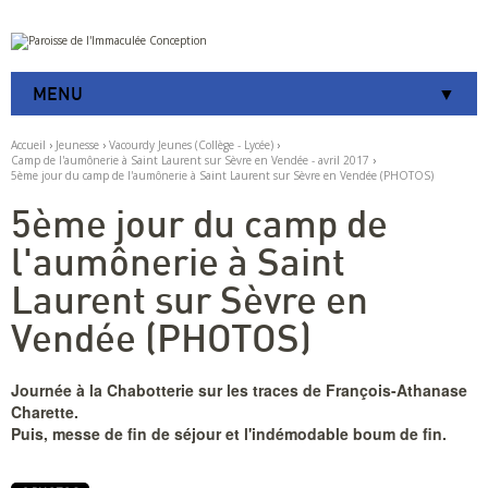
Aller
Outils
au
personnels
contenu.
|
MENU
Aller
à
la
Accueil
›
Jeunesse
›
Vacourdy Jeunes (Collège - Lycée)
›
navigation
Camp de l'aumônerie à Saint Laurent sur Sèvre en Vendée - avril 2017
›
5ème jour du camp de l'aumônerie à Saint Laurent sur Sèvre en Vendée (PHOTOS)
5ème jour du camp de
l'aumônerie à Saint
Laurent sur Sèvre en
Vendée (PHOTOS)
Journée à la Chabotterie sur les traces de François-Athanase
Charette.
Puis, messe de fin de séjour et l'indémodable boum de fin.