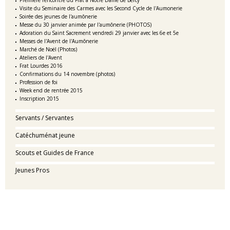
Première rencontre du Frat à Notre Dame de Bercy
Visite du Seminaire des Carmes avec les Second Cycle de l'Aumonerie
Soirée des jeunes de l'aumônerie
Messe du 30 janvier animée par l'aumônerie (PHOTOS)
Adoration du Saint Sacrement vendredi 29 janvier avec les 6e et 5e
Messes de l'Avent de l'Aumônerie
Marché de Noël (Photos)
Ateliers de l'Avent
Frat Lourdes 2016
Confirmations du 14 novembre (photos)
Profession de foi
Week end de rentrée 2015
Inscription 2015
Servants / Servantes
Catéchuménat jeune
Scouts et Guides de France
Jeunes Pros