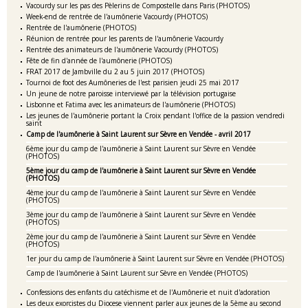
Vacourdy sur les pas des Pèlerins de Compostelle dans Paris (PHOTOS)
Week-end de rentrée de l'aumônerie Vacourdy (PHOTOS)
Rentrée de l'aumônerie (PHOTOS)
Réunion de rentrée pour les parents de l'aumônerie Vacourdy
Rentrée des animateurs de l'aumônerie Vacourdy (PHOTOS)
Fête de fin d'année de l'aumônerie (PHOTOS)
FRAT 2017 de Jambville du 2 au 5 juin 2017 (PHOTOS)
Tournoi de foot des Aumôneries de l'est parisien jeudi 25 mai 2017
Un jeune de notre paroisse interviewé par la télévision portugaise
Lisbonne et Fatima avec les animateurs de l'aumônerie (PHOTOS)
Les jeunes de l'aumônerie portant la Croix pendant l'office de la passion vendredi
saint
Camp de l'aumônerie à Saint Laurent sur Sèvre en Vendée - avril 2017
6ème jour du camp de l'aumônerie à Saint Laurent sur Sèvre en Vendée
(PHOTOS)
5ème jour du camp de l'aumônerie à Saint Laurent sur Sèvre en Vendée
(PHOTOS)
4ème jour du camp de l'aumônerie à Saint Laurent sur Sèvre en Vendée
(PHOTOS)
3ème jour du camp de l'aumônerie à Saint Laurent sur Sèvre en Vendée
(PHOTOS)
2ème jour du camp de l'aumônerie à Saint Laurent sur Sèvre en Vendée
(PHOTOS)
1er jour du camp de l'aumônerie à Saint Laurent sur Sèvre en Vendée (PHOTOS)
Camp de l'aumônerie à Saint Laurent sur Sèvre en Vendée (PHOTOS)
Confessions des enfants du catéchisme et de l'Aumônerie et nuit d'adoration
Les deux exorcistes du Diocese viennent parler aux jeunes de la 5ème au second