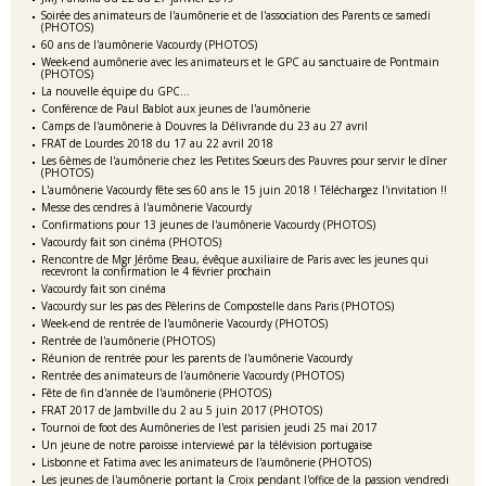
Soirée des animateurs de l'aumônerie et de l'association des Parents ce samedi
(PHOTOS)
60 ans de l'aumônerie Vacourdy (PHOTOS)
Week-end aumônerie avec les animateurs et le GPC au sanctuaire de Pontmain
(PHOTOS)
La nouvelle équipe du GPC...
Conférence de Paul Bablot aux jeunes de l'aumônerie
Camps de l'aumônerie à Douvres la Délivrande du 23 au 27 avril
FRAT de Lourdes 2018 du 17 au 22 avril 2018
Les 6èmes de l'aumônerie chez les Petites Soeurs des Pauvres pour servir le dîner
(PHOTOS)
L'aumônerie Vacourdy fête ses 60 ans le 15 juin 2018 ! Téléchargez l'invitation !!
Messe des cendres à l'aumônerie Vacourdy
Confirmations pour 13 jeunes de l'aumônerie Vacourdy (PHOTOS)
Vacourdy fait son cinéma (PHOTOS)
Rencontre de Mgr Jérôme Beau, évêque auxiliaire de Paris avec les jeunes qui
recevront la confirmation le 4 février prochain
Vacourdy fait son cinéma
Vacourdy sur les pas des Pèlerins de Compostelle dans Paris (PHOTOS)
Week-end de rentrée de l'aumônerie Vacourdy (PHOTOS)
Rentrée de l'aumônerie (PHOTOS)
Réunion de rentrée pour les parents de l'aumônerie Vacourdy
Rentrée des animateurs de l'aumônerie Vacourdy (PHOTOS)
Fête de fin d'année de l'aumônerie (PHOTOS)
FRAT 2017 de Jambville du 2 au 5 juin 2017 (PHOTOS)
Tournoi de foot des Aumôneries de l'est parisien jeudi 25 mai 2017
Un jeune de notre paroisse interviewé par la télévision portugaise
Lisbonne et Fatima avec les animateurs de l'aumônerie (PHOTOS)
Les jeunes de l'aumônerie portant la Croix pendant l'office de la passion vendredi