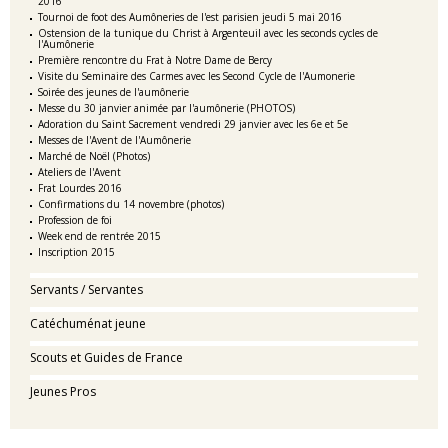
2016
Tournoi de foot des Aumôneries de l'est parisien jeudi 5 mai 2016
Ostension de la tunique du Christ à Argenteuil avec les seconds cycles de
l'Aumônerie
Première rencontre du Frat à Notre Dame de Bercy
Visite du Seminaire des Carmes avec les Second Cycle de l'Aumonerie
Soirée des jeunes de l'aumônerie
Messe du 30 janvier animée par l'aumônerie (PHOTOS)
Adoration du Saint Sacrement vendredi 29 janvier avec les 6e et 5e
Messes de l'Avent de l'Aumônerie
Marché de Noël (Photos)
Ateliers de l'Avent
Frat Lourdes 2016
Confirmations du 14 novembre (photos)
Profession de foi
Week end de rentrée 2015
Inscription 2015
Servants / Servantes
Catéchuménat jeune
Scouts et Guides de France
Jeunes Pros