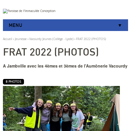
Aller
Outils
au
personnels
contenu.
|
MENU
Aller
à
la
Accueil
›
Jeunesse
›
Vacourdy Jeunes (Collège - Lycée)
›
FRAT 2022 (PHOTOS)
navigation
FRAT 2022 (PHOTOS)
A Jambville avec les 4èmes et 3èmes de l'Aumônerie Vacourdy
8 PHOTOS