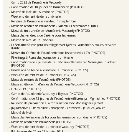
Camp 2022 de l'aumônerie Vacourdy
Confirmation de 10 jeunes de l'aumônerie (PHOTOS)
Marché de Noël de l'Aumônerie (PHOTOS)
Week-end de rentrée de l'aumônerie
Rentrée de l'aumônerie vendredi 17 septembre
Messe de rentrée de l'aumônerie - Samedi 11 septembre à 18h30
Messe de fin d'année de l'Aumônerie Vacourdy (PHOTOS)
Messe des vendredis de Carême pour les jeunes
Marché de Noël de l'aumônerie
La Semaine Sainte pour les collégiens et lycéens : aumônerie, scouts, servants
d’autel..
Messes du Carême de l'aumônerie tous les vendredis à 7h (PHOTOS)
Pèlerinage à Rome des jeunes de l'aumônerie
Confirmations de 9 jeunes de l'aumônerie célébrées par Monseigneur Jachiet
(PHOTOS)
Professions de Foi de 4 jeunes de l'aumônerie (PHOTOS)
Week-end de rentrée de l'aumônerie (PHOTOS)
Messe de rentrée de l'aumônerie (PHOTOS)
Messe et fête de fin d'année de l'aumônerie Vacourdy (PHOTOS)
FRAT 2019 (PHOTOS)
Camps de l'aumônerie Vacourdy à Bayeux (PHOTOS)
Confirmations de 12 jeunes de l'aumônerie célébrées par Mgr Jachiet (PHOTOS)
Réunion de préparation à la confirmation avec Monseigneur Jachiet
JMJ@PANAM à l'Immaculée Conception - Catéchèse - Jeudi 24 janvier
Marché de Noël
Messe des Professions de Foi pour les jeunes de l'aumônerie (PHOTOS)
Messe de rentrée de l'aumônerie (PHOTOS)
Week-end de rentrée de l'aumônerie Vacourdy (PHOTOS)
JMJ Panama du 22 au 27 janvier 2019