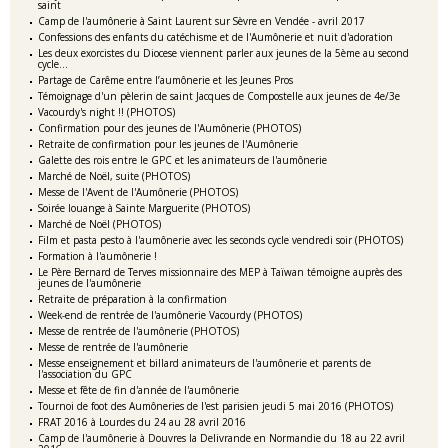
saint
Camp de l'aumônerie à Saint Laurent sur Sèvre en Vendée - avril 2017
Confessions des enfants du catéchisme et de l'Aumônerie et nuit d'adoration
Les deux exorcistes du Diocese viennent parler aux jeunes de la 5ème au second
cycle...
Partage de Carême entre l’aumônerie et les Jeunes Pros
Témoignage d'un pèlerin de saint Jacques de Compostelle aux jeunes de 4e/3e
Vacourdy's night !! (PHOTOS)
Confirmation pour des jeunes de l'Aumônerie (PHOTOS)
Retraite de confirmation pour les jeunes de l'Aumônerie
Galette des rois entre le GPC et les animateurs de l'aumônerie
Marché de Noël, suite (PHOTOS)
Messe de l'Avent de l'Aumônerie (PHOTOS)
Soirée louange à Sainte Marguerite (PHOTOS)
Marché de Noël (PHOTOS)
Film et pasta pesto à l'aumônerie avec les seconds cycle vendredi soir (PHOTOS)
Formation à l'aumônerie !
Le Père Bernard de Terves missionnaire des MEP à Taïwan témoigne auprès des
jeunes de l'aumônerie
Retraite de préparation à la confirmation
Week-end de rentrée de l'aumônerie Vacourdy (PHOTOS)
Messe de rentrée de l'aumônerie (PHOTOS)
Messe de rentrée de l'aumônerie
Messe enseignement et billard animateurs de l'aumônerie et parents de
l'association du GPC
Messe et fête de fin d'année de l'aumônerie
Tournoi de foot des Aumôneries de l'est parisien jeudi 5 mai 2016 (PHOTOS)
FRAT 2016 à Lourdes du 24 au 28 avril 2016
Camp de l'aumônerie à Douvres la Delivrande en Normandie du 18 au 22 avril