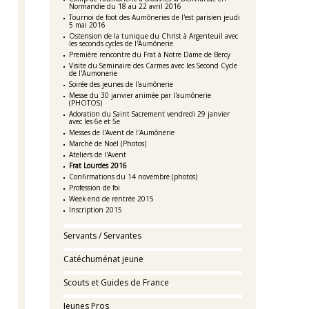
Normandie du 18 au 22 avril 2016
Tournoi de foot des Aumôneries de l'est parisien jeudi
5 mai 2016
Ostension de la tunique du Christ à Argenteuil avec
les seconds cycles de l'Aumônerie
Première rencontre du Frat à Notre Dame de Bercy
Visite du Seminaire des Carmes avec les Second Cycle
de l'Aumonerie
Soirée des jeunes de l'aumônerie
Messe du 30 janvier animée par l'aumônerie
(PHOTOS)
Adoration du Saint Sacrement vendredi 29 janvier
avec les 6e et 5e
Messes de l'Avent de l'Aumônerie
Marché de Noël (Photos)
Ateliers de l'Avent
Frat Lourdes 2016
Confirmations du 14 novembre (photos)
Profession de foi
Week end de rentrée 2015
Inscription 2015
Servants / Servantes
Catéchuménat jeune
Scouts et Guides de France
Jeunes Pros