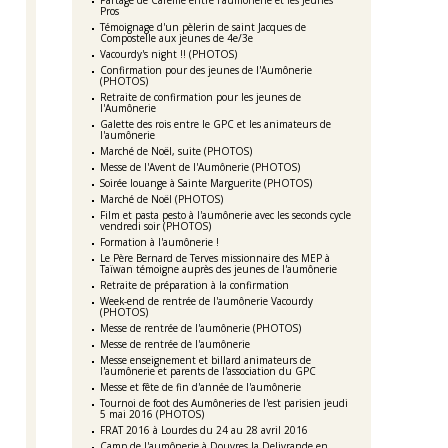
Partage de Carême entre l’aumônerie et les Jeunes
Pros
Témoignage d'un pèlerin de saint Jacques de
Compostelle aux jeunes de 4e/3e
Vacourdy's night !! (PHOTOS)
Confirmation pour des jeunes de l'Aumônerie
(PHOTOS)
Retraite de confirmation pour les jeunes de
l'Aumônerie
Galette des rois entre le GPC et les animateurs de
l'aumônerie
Marché de Noël, suite (PHOTOS)
Messe de l'Avent de l'Aumônerie (PHOTOS)
Soirée louange à Sainte Marguerite (PHOTOS)
Marché de Noël (PHOTOS)
Film et pasta pesto à l'aumônerie avec les seconds cycle
vendredi soir (PHOTOS)
Formation à l'aumônerie !
Le Père Bernard de Terves missionnaire des MEP à
Taïwan témoigne auprès des jeunes de l'aumônerie
Retraite de préparation à la confirmation
Week-end de rentrée de l'aumônerie Vacourdy
(PHOTOS)
Messe de rentrée de l'aumônerie (PHOTOS)
Messe de rentrée de l'aumônerie
Messe enseignement et billard animateurs de
l'aumônerie et parents de l'association du GPC
Messe et fête de fin d'année de l'aumônerie
Tournoi de foot des Aumôneries de l'est parisien jeudi
5 mai 2016 (PHOTOS)
FRAT 2016 à Lourdes du 24 au 28 avril 2016
Camp de l'aumônerie à Douvres la Delivrande en