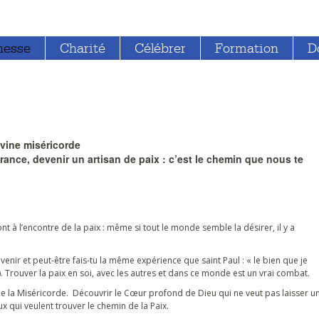
nesse
Charité
Célébrer
Formation
D
ivine miséricorde
pérance, devenir un artisan de paix : c’est le chemin que nous te
 l’encontre de la paix : même si tout le monde semble la désirer, il y a
venir et peut-être fais-tu la même expérience que saint Paul : « le bien que je
,16). Trouver la paix en soi, avec les autres et dans ce monde est un vrai combat.
e la Miséricorde. Découvrir le Cœur profond de Dieu qui ne veut pas laisser u
 qui veulent trouver le chemin de la Paix.