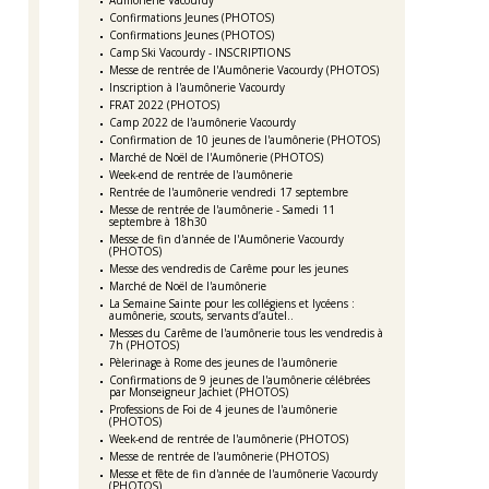
Aumônerie Vacourdy
Confirmations Jeunes (PHOTOS)
Confirmations Jeunes (PHOTOS)
Camp Ski Vacourdy - INSCRIPTIONS
Messe de rentrée de l'Aumônerie Vacourdy (PHOTOS)
Inscription à l'aumônerie Vacourdy
FRAT 2022 (PHOTOS)
Camp 2022 de l'aumônerie Vacourdy
Confirmation de 10 jeunes de l'aumônerie (PHOTOS)
Marché de Noël de l'Aumônerie (PHOTOS)
Week-end de rentrée de l'aumônerie
Rentrée de l'aumônerie vendredi 17 septembre
Messe de rentrée de l'aumônerie - Samedi 11
septembre à 18h30
Messe de fin d'année de l'Aumônerie Vacourdy
(PHOTOS)
Messe des vendredis de Carême pour les jeunes
Marché de Noël de l'aumônerie
La Semaine Sainte pour les collégiens et lycéens :
aumônerie, scouts, servants d’autel..
Messes du Carême de l'aumônerie tous les vendredis à
7h (PHOTOS)
Pèlerinage à Rome des jeunes de l'aumônerie
Confirmations de 9 jeunes de l'aumônerie célébrées
par Monseigneur Jachiet (PHOTOS)
Professions de Foi de 4 jeunes de l'aumônerie
(PHOTOS)
Week-end de rentrée de l'aumônerie (PHOTOS)
Messe de rentrée de l'aumônerie (PHOTOS)
Messe et fête de fin d'année de l'aumônerie Vacourdy
(PHOTOS)