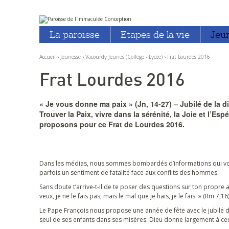
Aller
Outils
au
personnels
La paroisse
Etapes de la vie
Jeu
contenu.
|
Aller
à
Accueil
›
Jeunesse
›
Vacourdy Jeunes (Collège - Lycée)
›
Frat Lourdes 2016
la
navigation
Frat Lourdes 2016
« Je vous donne ma paix » (Jn, 14-27) – Jubilé de la d
Trouver la Paix, vivre dans la sérénité, la Joie et l’Es
proposons pour ce Frat de Lourdes 2016.
Dans les médias, nous sommes bombardés d’informations qui vont à
parfois un sentiment de fatalité face aux conflits des hommes.
Sans doute t’arrive-t-il de te poser des questions sur ton propre a
veux, je ne le fais pas; mais le mal que je hais, je le fais. » (Rm 7
Le Pape François nous propose une année de fête avec le jubilé d
seul de ses enfants dans ses misères. Dieu donne largement à ceux