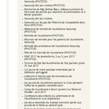
Vacourdy (PHOTOS)
Vacourdy fait son cinéma (PHOTOS)
Rencontre de Mgr Jérôme Beau, évêque auxiliaire de
Paris avec les jeunes qui recevront la confirmation le 4
février prochain
Vacourdy fait son cinéma
Vacourdy sur les pas des Pèlerins de Compostelle dans
Paris (PHOTOS)
Week-end de rentrée de l'aumônerie Vacourdy
(PHOTOS)
Rentrée de l'aumônerie (PHOTOS)
Réunion de rentrée pour les parents de l'aumônerie
Vacourdy
Rentrée des animateurs de l'aumônerie Vacourdy
(PHOTOS)
Fête de fin d'année de l'aumônerie (PHOTOS)
FRAT 2017 de Jambville du 2 au 5 juin 2017
(PHOTOS)
Tournoi de foot des Aumôneries de l'est parisien jeudi
25 mai 2017
Un jeune de notre paroisse interviewé par la
télévision portugaise
Lisbonne et Fatima avec les animateurs de
l'aumônerie (PHOTOS)
Les jeunes de l'aumônerie portant la Croix pendant
l'office de la passion vendredi saint
Camp de l'aumônerie à Saint Laurent sur Sèvre en
Vendée - avril 2017
Confessions des enfants du catéchisme et de
l'Aumônerie et nuit d'adoration
Les deux exorcistes du Diocese viennent parler aux
jeunes de la 5ème au second cycle...