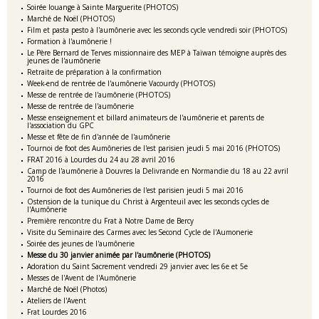
Soirée louange à Sainte Marguerite (PHOTOS)
Marché de Noël (PHOTOS)
Film et pasta pesto à l'aumônerie avec les seconds cycle vendredi soir (PHOTOS)
Formation à l'aumônerie !
Le Père Bernard de Terves missionnaire des MEP à Taïwan témoigne auprès des
jeunes de l'aumônerie
Retraite de préparation à la confirmation
Week-end de rentrée de l'aumônerie Vacourdy (PHOTOS)
Messe de rentrée de l'aumônerie (PHOTOS)
Messe de rentrée de l'aumônerie
Messe enseignement et billard animateurs de l'aumônerie et parents de
l'association du GPC
Messe et fête de fin d'année de l'aumônerie
Tournoi de foot des Aumôneries de l'est parisien jeudi 5 mai 2016 (PHOTOS)
FRAT 2016 à Lourdes du 24 au 28 avril 2016
Camp de l'aumônerie à Douvres la Delivrande en Normandie du 18 au 22 avril
2016
Tournoi de foot des Aumôneries de l'est parisien jeudi 5 mai 2016
Ostension de la tunique du Christ à Argenteuil avec les seconds cycles de
l'Aumônerie
Première rencontre du Frat à Notre Dame de Bercy
Visite du Seminaire des Carmes avec les Second Cycle de l'Aumonerie
Soirée des jeunes de l'aumônerie
Messe du 30 janvier animée par l'aumônerie (PHOTOS)
Adoration du Saint Sacrement vendredi 29 janvier avec les 6e et 5e
Messes de l'Avent de l'Aumônerie
Marché de Noël (Photos)
Ateliers de l'Avent
Frat Lourdes 2016