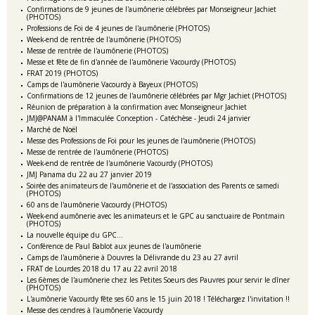
Confirmations de 9 jeunes de l'aumônerie célébrées par Monseigneur Jachiet
(PHOTOS)
Professions de Foi de 4 jeunes de l'aumônerie (PHOTOS)
Week-end de rentrée de l'aumônerie (PHOTOS)
Messe de rentrée de l'aumônerie (PHOTOS)
Messe et fête de fin d'année de l'aumônerie Vacourdy (PHOTOS)
FRAT 2019 (PHOTOS)
Camps de l'aumônerie Vacourdy à Bayeux (PHOTOS)
Confirmations de 12 jeunes de l'aumônerie célébrées par Mgr Jachiet (PHOTOS)
Réunion de préparation à la confirmation avec Monseigneur Jachiet
JMJ@PANAM à l'Immaculée Conception - Catéchèse - Jeudi 24 janvier
Marché de Noël
Messe des Professions de Foi pour les jeunes de l'aumônerie (PHOTOS)
Messe de rentrée de l'aumônerie (PHOTOS)
Week-end de rentrée de l'aumônerie Vacourdy (PHOTOS)
JMJ Panama du 22 au 27 janvier 2019
Soirée des animateurs de l'aumônerie et de l'association des Parents ce samedi
(PHOTOS)
60 ans de l'aumônerie Vacourdy (PHOTOS)
Week-end aumônerie avec les animateurs et le GPC au sanctuaire de Pontmain
(PHOTOS)
La nouvelle équipe du GPC...
Conférence de Paul Bablot aux jeunes de l'aumônerie
Camps de l'aumônerie à Douvres la Délivrande du 23 au 27 avril
FRAT de Lourdes 2018 du 17 au 22 avril 2018
Les 6èmes de l'aumônerie chez les Petites Soeurs des Pauvres pour servir le dîner
(PHOTOS)
L'aumônerie Vacourdy fête ses 60 ans le 15 juin 2018 ! Téléchargez l'invitation !!
Messe des cendres à l'aumônerie Vacourdy