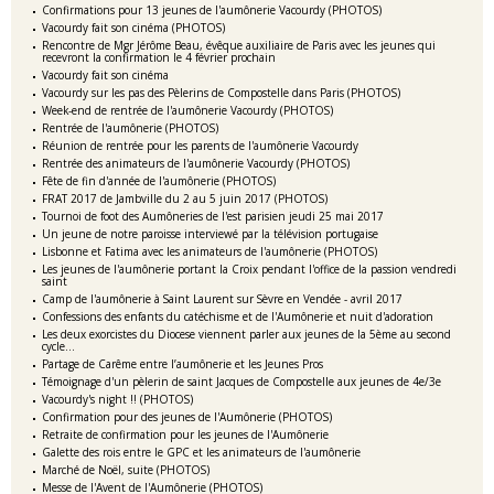
Confirmations pour 13 jeunes de l'aumônerie Vacourdy (PHOTOS)
Vacourdy fait son cinéma (PHOTOS)
Rencontre de Mgr Jérôme Beau, évêque auxiliaire de Paris avec les jeunes qui
recevront la confirmation le 4 février prochain
Vacourdy fait son cinéma
Vacourdy sur les pas des Pèlerins de Compostelle dans Paris (PHOTOS)
Week-end de rentrée de l'aumônerie Vacourdy (PHOTOS)
Rentrée de l'aumônerie (PHOTOS)
Réunion de rentrée pour les parents de l'aumônerie Vacourdy
Rentrée des animateurs de l'aumônerie Vacourdy (PHOTOS)
Fête de fin d'année de l'aumônerie (PHOTOS)
FRAT 2017 de Jambville du 2 au 5 juin 2017 (PHOTOS)
Tournoi de foot des Aumôneries de l'est parisien jeudi 25 mai 2017
Un jeune de notre paroisse interviewé par la télévision portugaise
Lisbonne et Fatima avec les animateurs de l'aumônerie (PHOTOS)
Les jeunes de l'aumônerie portant la Croix pendant l'office de la passion vendredi
saint
Camp de l'aumônerie à Saint Laurent sur Sèvre en Vendée - avril 2017
Confessions des enfants du catéchisme et de l'Aumônerie et nuit d'adoration
Les deux exorcistes du Diocese viennent parler aux jeunes de la 5ème au second
cycle...
Partage de Carême entre l’aumônerie et les Jeunes Pros
Témoignage d'un pèlerin de saint Jacques de Compostelle aux jeunes de 4e/3e
Vacourdy's night !! (PHOTOS)
Confirmation pour des jeunes de l'Aumônerie (PHOTOS)
Retraite de confirmation pour les jeunes de l'Aumônerie
Galette des rois entre le GPC et les animateurs de l'aumônerie
Marché de Noël, suite (PHOTOS)
Messe de l'Avent de l'Aumônerie (PHOTOS)