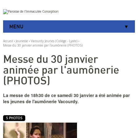
Aller
Outils
au
personnels
contenu.
|
MENU
Aller
à
la
Accueil
›
Jeunesse
›
Vacourdy Jeunes (Collège - Lycée)
›
navigation
Messe du 30 janvier animée par l'aumônerie (PHOTOS)
Messe du 30 janvier
animée par l'aumônerie
(PHOTOS)
La messe de 18h30 de ce samedi 30 janvier a été animée par
les jeunes de l'aumônerie Vacourdy.
5 PHOTOS