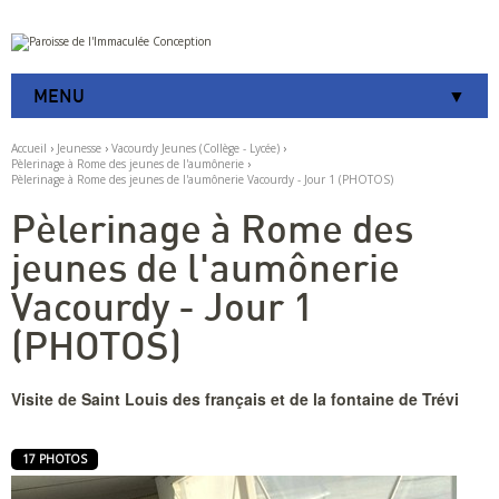
Aller
Outils
au
personnels
contenu.
|
MENU
Aller
à
la
Accueil
›
Jeunesse
›
Vacourdy Jeunes (Collège - Lycée)
›
navigation
Pèlerinage à Rome des jeunes de l'aumônerie
›
Pèlerinage à Rome des jeunes de l'aumônerie Vacourdy - Jour 1 (PHOTOS)
Pèlerinage à Rome des
jeunes de l'aumônerie
Vacourdy - Jour 1
(PHOTOS)
Visite de Saint Louis des français et de la fontaine de Trévi
17 PHOTOS