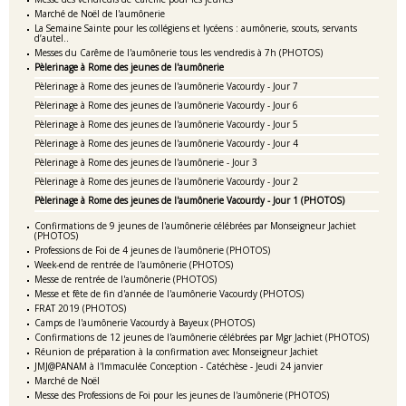
Marché de Noël de l'aumônerie
La Semaine Sainte pour les collégiens et lycéens : aumônerie, scouts, servants
d’autel..
Messes du Carême de l'aumônerie tous les vendredis à 7h (PHOTOS)
Pèlerinage à Rome des jeunes de l'aumônerie
Pèlerinage à Rome des jeunes de l'aumônerie Vacourdy - Jour 7
Pèlerinage à Rome des jeunes de l'aumônerie Vacourdy - Jour 6
Pèlerinage à Rome des jeunes de l'aumônerie Vacourdy - Jour 5
Pèlerinage à Rome des jeunes de l'aumônerie Vacourdy - Jour 4
Pèlerinage à Rome des jeunes de l'aumônerie - Jour 3
Pèlerinage à Rome des jeunes de l'aumônerie Vacourdy - Jour 2
Pèlerinage à Rome des jeunes de l'aumônerie Vacourdy - Jour 1 (PHOTOS)
Confirmations de 9 jeunes de l'aumônerie célébrées par Monseigneur Jachiet
(PHOTOS)
Professions de Foi de 4 jeunes de l'aumônerie (PHOTOS)
Week-end de rentrée de l'aumônerie (PHOTOS)
Messe de rentrée de l'aumônerie (PHOTOS)
Messe et fête de fin d'année de l'aumônerie Vacourdy (PHOTOS)
FRAT 2019 (PHOTOS)
Camps de l'aumônerie Vacourdy à Bayeux (PHOTOS)
Confirmations de 12 jeunes de l'aumônerie célébrées par Mgr Jachiet (PHOTOS)
Réunion de préparation à la confirmation avec Monseigneur Jachiet
JMJ@PANAM à l'Immaculée Conception - Catéchèse - Jeudi 24 janvier
Marché de Noël
Messe des Professions de Foi pour les jeunes de l'aumônerie (PHOTOS)