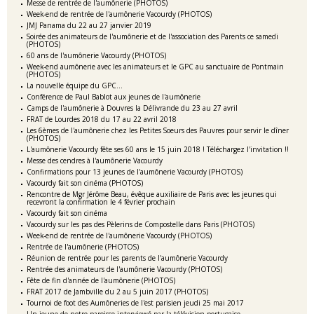
Messe de rentrée de l'aumônerie (PHOTOS)
Week-end de rentrée de l'aumônerie Vacourdy (PHOTOS)
JMJ Panama du 22 au 27 janvier 2019
Soirée des animateurs de l'aumônerie et de l'association des Parents ce samedi
(PHOTOS)
60 ans de l'aumônerie Vacourdy (PHOTOS)
Week-end aumônerie avec les animateurs et le GPC au sanctuaire de Pontmain
(PHOTOS)
La nouvelle équipe du GPC...
Conférence de Paul Bablot aux jeunes de l'aumônerie
Camps de l'aumônerie à Douvres la Délivrande du 23 au 27 avril
FRAT de Lourdes 2018 du 17 au 22 avril 2018
Les 6èmes de l'aumônerie chez les Petites Soeurs des Pauvres pour servir le dîner
(PHOTOS)
L'aumônerie Vacourdy fête ses 60 ans le 15 juin 2018 ! Téléchargez l'invitation !!
Messe des cendres à l'aumônerie Vacourdy
Confirmations pour 13 jeunes de l'aumônerie Vacourdy (PHOTOS)
Vacourdy fait son cinéma (PHOTOS)
Rencontre de Mgr Jérôme Beau, évêque auxiliaire de Paris avec les jeunes qui
recevront la confirmation le 4 février prochain
Vacourdy fait son cinéma
Vacourdy sur les pas des Pèlerins de Compostelle dans Paris (PHOTOS)
Week-end de rentrée de l'aumônerie Vacourdy (PHOTOS)
Rentrée de l'aumônerie (PHOTOS)
Réunion de rentrée pour les parents de l'aumônerie Vacourdy
Rentrée des animateurs de l'aumônerie Vacourdy (PHOTOS)
Fête de fin d'année de l'aumônerie (PHOTOS)
FRAT 2017 de Jambville du 2 au 5 juin 2017 (PHOTOS)
Tournoi de foot des Aumôneries de l'est parisien jeudi 25 mai 2017