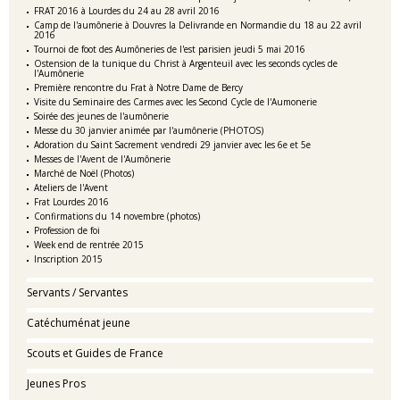
FRAT 2016 à Lourdes du 24 au 28 avril 2016
Camp de l'aumônerie à Douvres la Delivrande en Normandie du 18 au 22 avril
2016
Tournoi de foot des Aumôneries de l'est parisien jeudi 5 mai 2016
Ostension de la tunique du Christ à Argenteuil avec les seconds cycles de
l'Aumônerie
Première rencontre du Frat à Notre Dame de Bercy
Visite du Seminaire des Carmes avec les Second Cycle de l'Aumonerie
Soirée des jeunes de l'aumônerie
Messe du 30 janvier animée par l'aumônerie (PHOTOS)
Adoration du Saint Sacrement vendredi 29 janvier avec les 6e et 5e
Messes de l'Avent de l'Aumônerie
Marché de Noël (Photos)
Ateliers de l'Avent
Frat Lourdes 2016
Confirmations du 14 novembre (photos)
Profession de foi
Week end de rentrée 2015
Inscription 2015
Servants / Servantes
Catéchuménat jeune
Scouts et Guides de France
Jeunes Pros