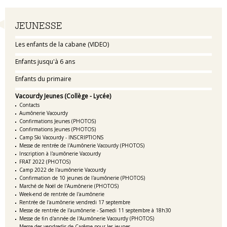
Navigation
JEUNESSE
Les enfants de la cabane (VIDEO)
Enfants jusqu'à 6 ans
Enfants du primaire
Vacourdy Jeunes (Collège - Lycée)
Contacts
Aumônerie Vacourdy
Confirmations Jeunes (PHOTOS)
Confirmations Jeunes (PHOTOS)
Camp Ski Vacourdy - INSCRIPTIONS
Messe de rentrée de l'Aumônerie Vacourdy (PHOTOS)
Inscription à l'aumônerie Vacourdy
FRAT 2022 (PHOTOS)
Camp 2022 de l'aumônerie Vacourdy
Confirmation de 10 jeunes de l'aumônerie (PHOTOS)
Marché de Noël de l'Aumônerie (PHOTOS)
Week-end de rentrée de l'aumônerie
Rentrée de l'aumônerie vendredi 17 septembre
Messe de rentrée de l'aumônerie - Samedi 11 septembre à 18h30
Messe de fin d'année de l'Aumônerie Vacourdy (PHOTOS)
Messe des vendredis de Carême pour les jeunes