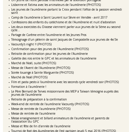
Un jeune de notre paroisse interviewé par la télévision portugaise
Lisbonne et Fatima avec les animateurs de l'aumônerie (PHOTOS)
Les jeunes de l'aumônerie portant la Croix pendant l'office de la passion vendredi
saint
Camp de l'aumônerie à Saint Laurent sur Sèvre en Vendée - avril 2017
Confessions des enfants du catéchisme et de l'Aumônerie et nuit d'adoration
Les deux exorcistes du Diocese viennent parler aux jeunes de la 5ème au second
cycle...
Partage de Carême entre l’aumônerie et les Jeunes Pros
Témoignage d'un pèlerin de saint Jacques de Compostelle aux jeunes de 4e/3e
Vacourdy's night !! (PHOTOS)
Confirmation pour des jeunes de l'Aumônerie (PHOTOS)
Retraite de confirmation pour les jeunes de l'Aumônerie
Galette des rois entre le GPC et les animateurs de l'aumônerie
Marché de Noël, suite (PHOTOS)
Messe de l'Avent de l'Aumônerie (PHOTOS)
Soirée louange à Sainte Marguerite (PHOTOS)
Marché de Noël (PHOTOS)
Film et pasta pesto à l'aumônerie avec les seconds cycle vendredi soir (PHOTOS)
Formation à l'aumônerie !
Le Père Bernard de Terves missionnaire des MEP à Taïwan témoigne auprès des
jeunes de l'aumônerie
Retraite de préparation à la confirmation
Week-end de rentrée de l'aumônerie Vacourdy (PHOTOS)
Messe de rentrée de l'aumônerie (PHOTOS)
Messe de rentrée de l'aumônerie
Messe enseignement et billard animateurs de l'aumônerie et parents de
l'association du GPC
Messe et fête de fin d'année de l'aumônerie
Tournoi de foot des Aumôneries de l'est parisien jeudi 5 mai 2016 (PHOTOS)