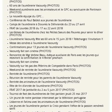
(PHOTOS)
60 ans de l'aumônerie Vacourdy (PHOTOS)
Week-end aumônerie avec les animateurs et le GPC au sanctuaire de Pontmain
(PHOTOS)
La nouvelle équipe du GPC...
Conférence de Paul Bablot aux jeunes de l'aumônerie
Camps de l'aumônerie à Douvres la Délivrande du 23 au 27 avril
FRAT de Lourdes 2018 du 17 au 22 avril 2018
Les 6èmes de l'aumônerie chez les Petites Soeurs des Pauvres pour servir le dîner
(PHOTOS)
L'aumônerie Vacourdy fête ses 60 ans le 15 juin 2018 ! Téléchargez l'invitation !!
Messe des cendres à l'aumônerie Vacourdy
Confirmations pour 13 jeunes de l'aumônerie Vacourdy (PHOTOS)
Vacourdy fait son cinéma (PHOTOS)
Rencontre de Mgr Jérôme Beau, évêque auxiliaire de Paris avec les jeunes qui
recevront la confirmation le 4 février prochain
Vacourdy fait son cinéma
Vacourdy sur les pas des Pèlerins de Compostelle dans Paris (PHOTOS)
Week-end de rentrée de l'aumônerie Vacourdy (PHOTOS)
Rentrée de l'aumônerie (PHOTOS)
Réunion de rentrée pour les parents de l'aumônerie Vacourdy
Rentrée des animateurs de l'aumônerie Vacourdy (PHOTOS)
Fête de fin d'année de l'aumônerie (PHOTOS)
FRAT 2017 de Jambville du 2 au 5 juin 2017 (PHOTOS)
Tournoi de foot des Aumôneries de l'est parisien jeudi 25 mai 2017
Un jeune de notre paroisse interviewé par la télévision portugaise
Lisbonne et Fatima avec les animateurs de l'aumônerie (PHOTOS)
Les jeunes de l'aumônerie portant la Croix pendant l'office de la passion vendredi
saint