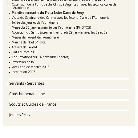
Ostension de la tunique du Christ à Argenteuil avec les seconds cycles de
l'Aumônerie
Première rencontre du Frat à Notre Dame de Bercy
Visite du Seminaire des Carmes avec les Second Cycle de l'Aumonerie
Soirée des jeunes de l'aumônerie
Messe du 30 janvier animée par l'aumônerie (PHOTOS)
Adoration du Saint Sacrement vendredi 29 janvier avec les 6e et 5e
Messes de l'Avent de l'Aumônerie
Marché de Noël (Photos)
Ateliers de l'Avent
Frat Lourdes 2016
Confirmations du 14 novembre (photos)
Profession de foi
Week end de rentrée 2015
Inscription 2015
Servants / Servantes
Catéchuménat jeune
Scouts et Guides de France
Jeunes Pros