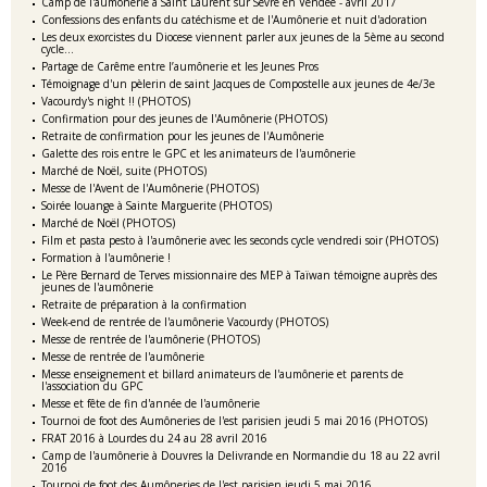
Camp de l'aumônerie à Saint Laurent sur Sèvre en Vendée - avril 2017
Confessions des enfants du catéchisme et de l'Aumônerie et nuit d'adoration
Les deux exorcistes du Diocese viennent parler aux jeunes de la 5ème au second
cycle...
Partage de Carême entre l’aumônerie et les Jeunes Pros
Témoignage d'un pèlerin de saint Jacques de Compostelle aux jeunes de 4e/3e
Vacourdy's night !! (PHOTOS)
Confirmation pour des jeunes de l'Aumônerie (PHOTOS)
Retraite de confirmation pour les jeunes de l'Aumônerie
Galette des rois entre le GPC et les animateurs de l'aumônerie
Marché de Noël, suite (PHOTOS)
Messe de l'Avent de l'Aumônerie (PHOTOS)
Soirée louange à Sainte Marguerite (PHOTOS)
Marché de Noël (PHOTOS)
Film et pasta pesto à l'aumônerie avec les seconds cycle vendredi soir (PHOTOS)
Formation à l'aumônerie !
Le Père Bernard de Terves missionnaire des MEP à Taïwan témoigne auprès des
jeunes de l'aumônerie
Retraite de préparation à la confirmation
Week-end de rentrée de l'aumônerie Vacourdy (PHOTOS)
Messe de rentrée de l'aumônerie (PHOTOS)
Messe de rentrée de l'aumônerie
Messe enseignement et billard animateurs de l'aumônerie et parents de
l'association du GPC
Messe et fête de fin d'année de l'aumônerie
Tournoi de foot des Aumôneries de l'est parisien jeudi 5 mai 2016 (PHOTOS)
FRAT 2016 à Lourdes du 24 au 28 avril 2016
Camp de l'aumônerie à Douvres la Delivrande en Normandie du 18 au 22 avril
2016
Tournoi de foot des Aumôneries de l'est parisien jeudi 5 mai 2016