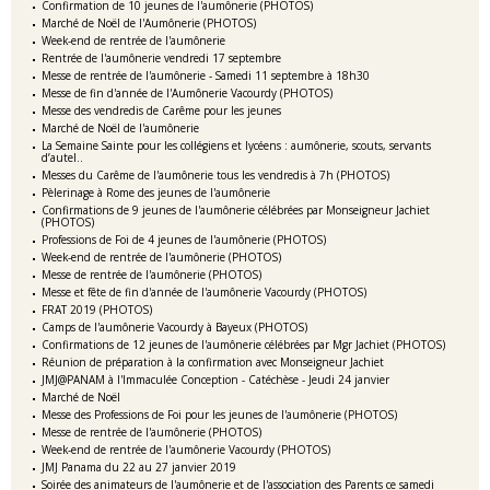
Confirmation de 10 jeunes de l'aumônerie (PHOTOS)
Marché de Noël de l'Aumônerie (PHOTOS)
Week-end de rentrée de l'aumônerie
Rentrée de l'aumônerie vendredi 17 septembre
Messe de rentrée de l'aumônerie - Samedi 11 septembre à 18h30
Messe de fin d'année de l'Aumônerie Vacourdy (PHOTOS)
Messe des vendredis de Carême pour les jeunes
Marché de Noël de l'aumônerie
La Semaine Sainte pour les collégiens et lycéens : aumônerie, scouts, servants
d’autel..
Messes du Carême de l'aumônerie tous les vendredis à 7h (PHOTOS)
Pèlerinage à Rome des jeunes de l'aumônerie
Confirmations de 9 jeunes de l'aumônerie célébrées par Monseigneur Jachiet
(PHOTOS)
Professions de Foi de 4 jeunes de l'aumônerie (PHOTOS)
Week-end de rentrée de l'aumônerie (PHOTOS)
Messe de rentrée de l'aumônerie (PHOTOS)
Messe et fête de fin d'année de l'aumônerie Vacourdy (PHOTOS)
FRAT 2019 (PHOTOS)
Camps de l'aumônerie Vacourdy à Bayeux (PHOTOS)
Confirmations de 12 jeunes de l'aumônerie célébrées par Mgr Jachiet (PHOTOS)
Réunion de préparation à la confirmation avec Monseigneur Jachiet
JMJ@PANAM à l'Immaculée Conception - Catéchèse - Jeudi 24 janvier
Marché de Noël
Messe des Professions de Foi pour les jeunes de l'aumônerie (PHOTOS)
Messe de rentrée de l'aumônerie (PHOTOS)
Week-end de rentrée de l'aumônerie Vacourdy (PHOTOS)
JMJ Panama du 22 au 27 janvier 2019
Soirée des animateurs de l'aumônerie et de l'association des Parents ce samedi