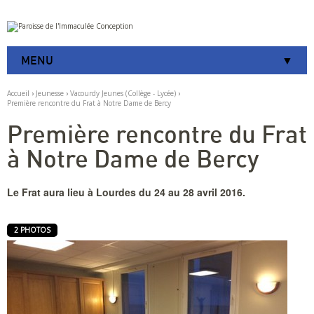
Aller
Outils
au
personnels
contenu.
|
MENU
Aller
à
la
Accueil
›
Jeunesse
›
Vacourdy Jeunes (Collège - Lycée)
›
navigation
Première rencontre du Frat à Notre Dame de Bercy
Première rencontre du Frat
à Notre Dame de Bercy
Le Frat aura lieu à Lourdes du 24 au 28 avril 2016.
2 PHOTOS