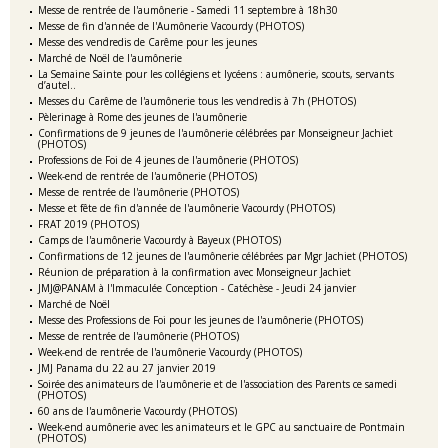
Messe de rentrée de l'aumônerie - Samedi 11 septembre à 18h30
Messe de fin d'année de l'Aumônerie Vacourdy (PHOTOS)
Messe des vendredis de Carême pour les jeunes
Marché de Noël de l'aumônerie
La Semaine Sainte pour les collégiens et lycéens : aumônerie, scouts, servants
d’autel..
Messes du Carême de l'aumônerie tous les vendredis à 7h (PHOTOS)
Pèlerinage à Rome des jeunes de l'aumônerie
Confirmations de 9 jeunes de l'aumônerie célébrées par Monseigneur Jachiet
(PHOTOS)
Professions de Foi de 4 jeunes de l'aumônerie (PHOTOS)
Week-end de rentrée de l'aumônerie (PHOTOS)
Messe de rentrée de l'aumônerie (PHOTOS)
Messe et fête de fin d'année de l'aumônerie Vacourdy (PHOTOS)
FRAT 2019 (PHOTOS)
Camps de l'aumônerie Vacourdy à Bayeux (PHOTOS)
Confirmations de 12 jeunes de l'aumônerie célébrées par Mgr Jachiet (PHOTOS)
Réunion de préparation à la confirmation avec Monseigneur Jachiet
JMJ@PANAM à l'Immaculée Conception - Catéchèse - Jeudi 24 janvier
Marché de Noël
Messe des Professions de Foi pour les jeunes de l'aumônerie (PHOTOS)
Messe de rentrée de l'aumônerie (PHOTOS)
Week-end de rentrée de l'aumônerie Vacourdy (PHOTOS)
JMJ Panama du 22 au 27 janvier 2019
Soirée des animateurs de l'aumônerie et de l'association des Parents ce samedi
(PHOTOS)
60 ans de l'aumônerie Vacourdy (PHOTOS)
Week-end aumônerie avec les animateurs et le GPC au sanctuaire de Pontmain
(PHOTOS)