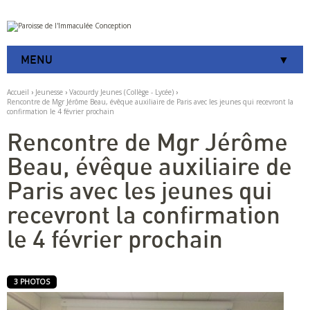
Aller
Outils
au
personnels
contenu.
|
MENU
Aller
à
la
Accueil
›
Jeunesse
›
Vacourdy Jeunes (Collège - Lycée)
›
navigation
Rencontre de Mgr Jérôme Beau, évêque auxiliaire de Paris avec les jeunes qui recevront la
confirmation le 4 février prochain
Rencontre de Mgr Jérôme
Beau, évêque auxiliaire de
Paris avec les jeunes qui
recevront la confirmation
le 4 février prochain
3 PHOTOS