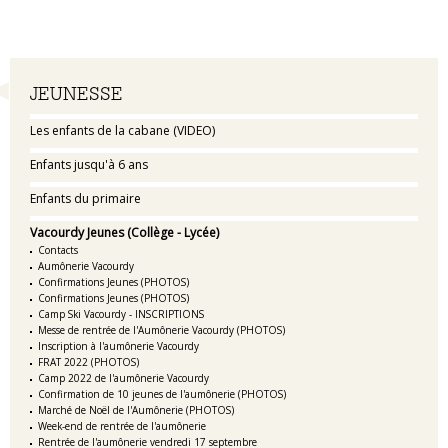
Navigation
JEUNESSE
Les enfants de la cabane (VIDEO)
Enfants jusqu'à 6 ans
Enfants du primaire
Vacourdy Jeunes (Collège - Lycée)
Contacts
Aumônerie Vacourdy
Confirmations Jeunes (PHOTOS)
Confirmations Jeunes (PHOTOS)
Camp Ski Vacourdy - INSCRIPTIONS
Messe de rentrée de l'Aumônerie Vacourdy (PHOTOS)
Inscription à l'aumônerie Vacourdy
FRAT 2022 (PHOTOS)
Camp 2022 de l'aumônerie Vacourdy
Confirmation de 10 jeunes de l'aumônerie (PHOTOS)
Marché de Noël de l'Aumônerie (PHOTOS)
Week-end de rentrée de l'aumônerie
Rentrée de l'aumônerie vendredi 17 septembre