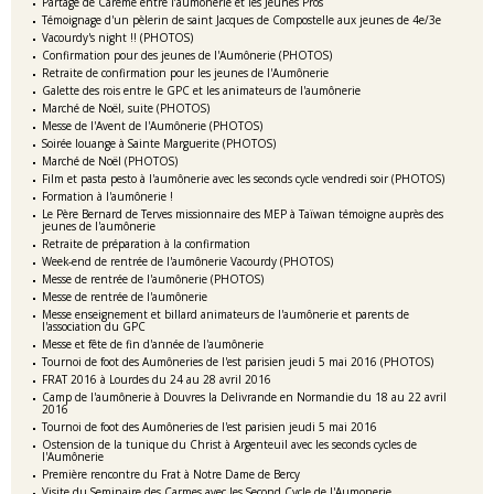
Partage de Carême entre l’aumônerie et les Jeunes Pros
Témoignage d'un pèlerin de saint Jacques de Compostelle aux jeunes de 4e/3e
Vacourdy's night !! (PHOTOS)
Confirmation pour des jeunes de l'Aumônerie (PHOTOS)
Retraite de confirmation pour les jeunes de l'Aumônerie
Galette des rois entre le GPC et les animateurs de l'aumônerie
Marché de Noël, suite (PHOTOS)
Messe de l'Avent de l'Aumônerie (PHOTOS)
Soirée louange à Sainte Marguerite (PHOTOS)
Marché de Noël (PHOTOS)
Film et pasta pesto à l'aumônerie avec les seconds cycle vendredi soir (PHOTOS)
Formation à l'aumônerie !
Le Père Bernard de Terves missionnaire des MEP à Taïwan témoigne auprès des
jeunes de l'aumônerie
Retraite de préparation à la confirmation
Week-end de rentrée de l'aumônerie Vacourdy (PHOTOS)
Messe de rentrée de l'aumônerie (PHOTOS)
Messe de rentrée de l'aumônerie
Messe enseignement et billard animateurs de l'aumônerie et parents de
l'association du GPC
Messe et fête de fin d'année de l'aumônerie
Tournoi de foot des Aumôneries de l'est parisien jeudi 5 mai 2016 (PHOTOS)
FRAT 2016 à Lourdes du 24 au 28 avril 2016
Camp de l'aumônerie à Douvres la Delivrande en Normandie du 18 au 22 avril
2016
Tournoi de foot des Aumôneries de l'est parisien jeudi 5 mai 2016
Ostension de la tunique du Christ à Argenteuil avec les seconds cycles de
l'Aumônerie
Première rencontre du Frat à Notre Dame de Bercy
Visite du Seminaire des Carmes avec les Second Cycle de l'Aumonerie