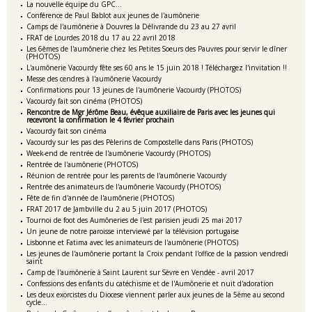
La nouvelle équipe du GPC...
Conférence de Paul Bablot aux jeunes de l'aumônerie
Camps de l'aumônerie à Douvres la Délivrande du 23 au 27 avril
FRAT de Lourdes 2018 du 17 au 22 avril 2018
Les 6èmes de l'aumônerie chez les Petites Soeurs des Pauvres pour servir le dîner
(PHOTOS)
L'aumônerie Vacourdy fête ses 60 ans le 15 juin 2018 ! Téléchargez l'invitation !!
Messe des cendres à l'aumônerie Vacourdy
Confirmations pour 13 jeunes de l'aumônerie Vacourdy (PHOTOS)
Vacourdy fait son cinéma (PHOTOS)
Rencontre de Mgr Jérôme Beau, évêque auxiliaire de Paris avec les jeunes qui
recevront la confirmation le 4 février prochain
Vacourdy fait son cinéma
Vacourdy sur les pas des Pèlerins de Compostelle dans Paris (PHOTOS)
Week-end de rentrée de l'aumônerie Vacourdy (PHOTOS)
Rentrée de l'aumônerie (PHOTOS)
Réunion de rentrée pour les parents de l'aumônerie Vacourdy
Rentrée des animateurs de l'aumônerie Vacourdy (PHOTOS)
Fête de fin d'année de l'aumônerie (PHOTOS)
FRAT 2017 de Jambville du 2 au 5 juin 2017 (PHOTOS)
Tournoi de foot des Aumôneries de l'est parisien jeudi 25 mai 2017
Un jeune de notre paroisse interviewé par la télévision portugaise
Lisbonne et Fatima avec les animateurs de l'aumônerie (PHOTOS)
Les jeunes de l'aumônerie portant la Croix pendant l'office de la passion vendredi
saint
Camp de l'aumônerie à Saint Laurent sur Sèvre en Vendée - avril 2017
Confessions des enfants du catéchisme et de l'Aumônerie et nuit d'adoration
Les deux exorcistes du Diocese viennent parler aux jeunes de la 5ème au second
cycle...