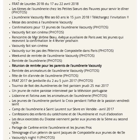
FRAT de Lourdes 2018 du 17 au 22 avril 2018
Les 6èmes de l'aumônerie chez les Petites Soeurs des Pauvres pour servir le dîner
(PHOTOS)
L'aumônerie Vacourdy fête ses 60 ans le 15 juin 2018 ! Téléchargez l'invitation !!
Messe des cendres à l'aumônerie Vacourdy
Confirmations pour 13 jeunes de l'aumônerie Vacourdy (PHOTOS)
Vacourdy fait son cinéma (PHOTOS)
Rencontre de Mgr Jérôme Beau, évêque auxiliaire de Paris avec les jeunes qui
recevront la confirmation le 4 février prochain
Vacourdy fait son cinéma
Vacourdy sur les pas des Pèlerins de Compostelle dans Paris (PHOTOS)
Week-end de rentrée de l'aumônerie Vacourdy (PHOTOS)
Rentrée de l'aumônerie (PHOTOS)
Réunion de rentrée pour les parents de l'aumônerie Vacourdy
Rentrée des animateurs de l'aumônerie Vacourdy (PHOTOS)
Fête de fin d'année de l'aumônerie (PHOTOS)
FRAT 2017 de Jambville du 2 au 5 juin 2017 (PHOTOS)
Tournoi de foot des Aumôneries de l'est parisien jeudi 25 mai 2017
Un jeune de notre paroisse interviewé par la télévision portugaise
Lisbonne et Fatima avec les animateurs de l'aumônerie (PHOTOS)
Les jeunes de l'aumônerie portant la Croix pendant l'office de la passion vendredi
saint
Camp de l'aumônerie à Saint Laurent sur Sèvre en Vendée - avril 2017
Confessions des enfants du catéchisme et de l'Aumônerie et nuit d'adoration
Les deux exorcistes du Diocese viennent parler aux jeunes de la 5ème au second
cycle...
Partage de Carême entre l’aumônerie et les Jeunes Pros
Témoignage d'un pèlerin de saint Jacques de Compostelle aux jeunes de 4e/3e
Vacourdy's night !! (PHOTOS)