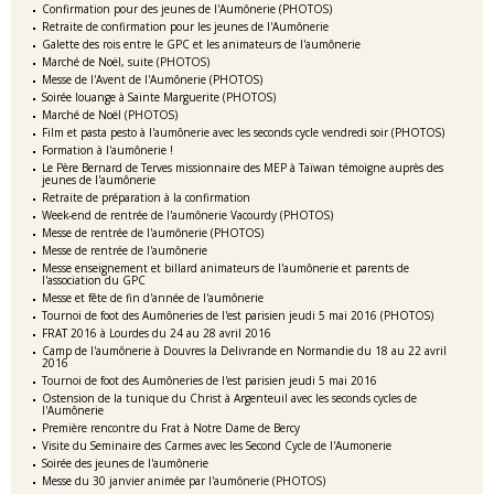
Confirmation pour des jeunes de l'Aumônerie (PHOTOS)
Retraite de confirmation pour les jeunes de l'Aumônerie
Galette des rois entre le GPC et les animateurs de l'aumônerie
Marché de Noël, suite (PHOTOS)
Messe de l'Avent de l'Aumônerie (PHOTOS)
Soirée louange à Sainte Marguerite (PHOTOS)
Marché de Noël (PHOTOS)
Film et pasta pesto à l'aumônerie avec les seconds cycle vendredi soir (PHOTOS)
Formation à l'aumônerie !
Le Père Bernard de Terves missionnaire des MEP à Taïwan témoigne auprès des
jeunes de l'aumônerie
Retraite de préparation à la confirmation
Week-end de rentrée de l'aumônerie Vacourdy (PHOTOS)
Messe de rentrée de l'aumônerie (PHOTOS)
Messe de rentrée de l'aumônerie
Messe enseignement et billard animateurs de l'aumônerie et parents de
l'association du GPC
Messe et fête de fin d'année de l'aumônerie
Tournoi de foot des Aumôneries de l'est parisien jeudi 5 mai 2016 (PHOTOS)
FRAT 2016 à Lourdes du 24 au 28 avril 2016
Camp de l'aumônerie à Douvres la Delivrande en Normandie du 18 au 22 avril
2016
Tournoi de foot des Aumôneries de l'est parisien jeudi 5 mai 2016
Ostension de la tunique du Christ à Argenteuil avec les seconds cycles de
l'Aumônerie
Première rencontre du Frat à Notre Dame de Bercy
Visite du Seminaire des Carmes avec les Second Cycle de l'Aumonerie
Soirée des jeunes de l'aumônerie
Messe du 30 janvier animée par l'aumônerie (PHOTOS)