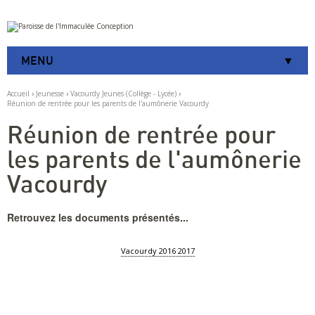
Aller
Outils
au
personnels
contenu.
|
MENU
Aller
à
la
Accueil
›
Jeunesse
›
Vacourdy Jeunes (Collège - Lycée)
›
navigation
Réunion de rentrée pour les parents de l'aumônerie Vacourdy
Réunion de rentrée pour
les parents de l'aumônerie
Vacourdy
Retrouvez les documents présentés...
Vacourdy 2016 2017