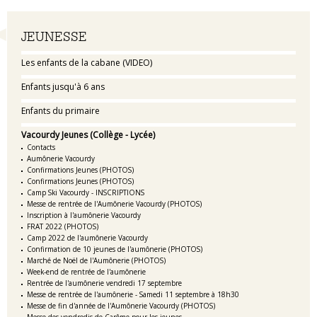
Navigation
JEUNESSE
Les enfants de la cabane (VIDEO)
Enfants jusqu'à 6 ans
Enfants du primaire
Vacourdy Jeunes (Collège - Lycée)
Contacts
Aumônerie Vacourdy
Confirmations Jeunes (PHOTOS)
Confirmations Jeunes (PHOTOS)
Camp Ski Vacourdy - INSCRIPTIONS
Messe de rentrée de l'Aumônerie Vacourdy (PHOTOS)
Inscription à l'aumônerie Vacourdy
FRAT 2022 (PHOTOS)
Camp 2022 de l'aumônerie Vacourdy
Confirmation de 10 jeunes de l'aumônerie (PHOTOS)
Marché de Noël de l'Aumônerie (PHOTOS)
Week-end de rentrée de l'aumônerie
Rentrée de l'aumônerie vendredi 17 septembre
Messe de rentrée de l'aumônerie - Samedi 11 septembre à 18h30
Messe de fin d'année de l'Aumônerie Vacourdy (PHOTOS)