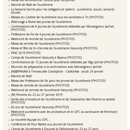
Messe des vendredis de Carême pour les jeunes
Marché de Noël de l'aumônerie
La Semaine Sainte pour les collégiens et lycéens : aumônerie, scouts, servants
d’autel..
Messes du Carême de l'aumônerie tous les vendredis à 7h (PHOTOS)
Pèlerinage à Rome des jeunes de l'aumônerie
Confirmations de 9 jeunes de l'aumônerie célébrées par Monseigneur Jachiet
(PHOTOS)
Professions de Foi de 4 jeunes de l'aumônerie (PHOTOS)
Week-end de rentrée de l'aumônerie (PHOTOS)
Messe de rentrée de l'aumônerie (PHOTOS)
Messe et fête de fin d'année de l'aumônerie Vacourdy (PHOTOS)
FRAT 2019 (PHOTOS)
Camps de l'aumônerie Vacourdy à Bayeux (PHOTOS)
Confirmations de 12 jeunes de l'aumônerie célébrées par Mgr Jachiet (PHOTOS)
Réunion de préparation à la confirmation avec Monseigneur Jachiet
JMJ@PANAM à l'Immaculée Conception - Catéchèse - Jeudi 24 janvier
Marché de Noël
Messe des Professions de Foi pour les jeunes de l'aumônerie (PHOTOS)
Messe de rentrée de l'aumônerie (PHOTOS)
Week-end de rentrée de l'aumônerie Vacourdy (PHOTOS)
JMJ Panama du 22 au 27 janvier 2019
Soirée des animateurs de l'aumônerie et de l'association des Parents ce samedi
(PHOTOS)
60 ans de l'aumônerie Vacourdy (PHOTOS)
Week-end aumônerie avec les animateurs et le GPC au sanctuaire de Pontmain
(PHOTOS)
La nouvelle équipe du GPC...
Conférence de Paul Bablot aux jeunes de l'aumônerie
Camps de l'aumônerie à Douvres la Délivrande du 23 au 27 avril