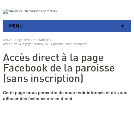
Aller
Outils
au
personnels
contenu.
|
MENU
Aller
à
la
Accueil
›
La paroisse
›
En pratique
›
navigation
Accès direct à la page Facebook de la paroisse (sans inscription)
Accès direct à la page
Facebook de la paroisse
(sans inscription)
Cette page nous permettra de vous tenir informés et de vous
diffuser des événements en direct.