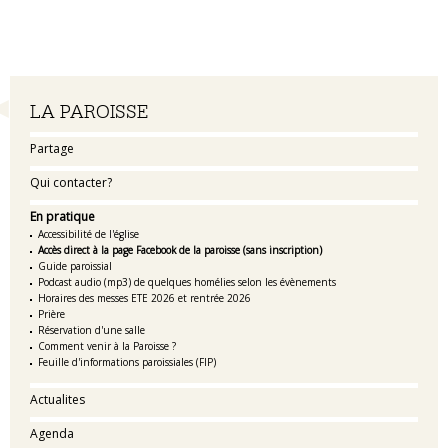
Navigation
LA PAROISSE
Partage
Qui contacter?
En pratique
Accessibilité de l'église
Accès direct à la page Facebook de la paroisse (sans inscription)
Guide paroissial
Podcast audio (mp3) de quelques homélies selon les évènements
Horaires des messes ETE 2026 et rentrée 2026
Prière
Réservation d'une salle
Comment venir à la Paroisse ?
Feuille d'informations paroissiales (FIP)
Actualites
Agenda