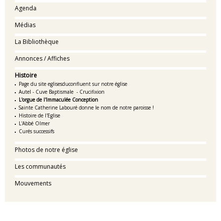
Agenda
Médias
La Bibliothèque
Annonces / Affiches
Histoire
Page du site eglisesduconfluent sur notre église
Autel - Cuve Baptismale - Crucifixion
L'orgue de l'Immaculée Conception
Sainte Catherine Labouré donne le nom de notre paroisse !
Histoire de l'Eglise
L'Abbé Olmer
Curés successifs
Photos de notre église
Les communautés
Mouvements