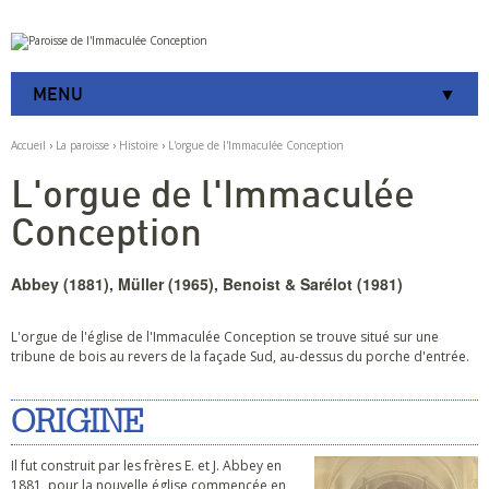
Aller
Outils
au
personnels
contenu.
|
MENU
Aller
à
la
Accueil
›
La paroisse
›
Histoire
›
L'orgue de l'Immaculée Conception
navigation
L'orgue de l'Immaculée
Conception
Abbey (1881), Müller (1965), Benoist & Sarélot (1981)
L'orgue de l'église de l'Immaculée Conception se trouve situé sur une
tribune de bois au revers de la façade Sud, au-dessus du porche d'entrée.
ORIGINE
Il fut construit par les frères E. et J. Abbey en
1881, pour la nouvelle église commencée en