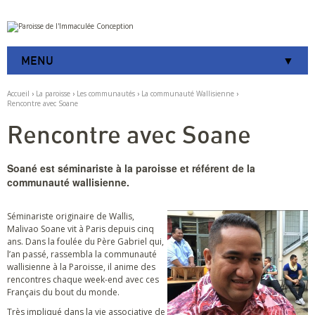
Aller
Outils
au
personnels
contenu.
|
MENU
Aller
à
la
Accueil
›
La paroisse
›
Les communautés
›
La communauté Wallisienne
›
navigation
Rencontre avec Soane
Rencontre avec Soane
Soané est séminariste à la paroisse et référent de la
communauté wallisienne.
Séminariste originaire de Wallis,
Malivao Soane vit à Paris depuis cinq
ans. Dans la foulée du Père Gabriel qui,
l’an passé, rassembla la communauté
wallisienne à la Paroisse, il anime des
rencontres chaque week-end avec ces
Français du bout du monde.
Très impliqué dans la vie associative de