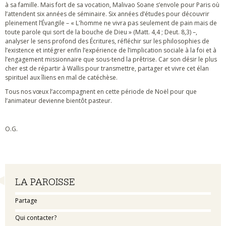
à sa famille. Mais fort de sa vocation, Malivao Soane s’envole pour Paris où
l’attendent six années de séminaire. Six années d’études pour découvrir
pleinement l’Évangile – « L'homme ne vivra pas seulement de pain mais de
toute parole qui sort de la bouche de Dieu » (Matt. 4,4 ; Deut. 8,3) –,
analyser le sens profond des Écritures, réfléchir sur les philosophies de
l’existence et intégrer enfin l’expérience de l’implication sociale à la foi et à
l’engagement missionnaire que sous-tend la prêtrise. Car son désir le plus
cher est de répartir à Wallis pour transmettre, partager et vivre cet élan
spirituel aux îliens en mal de catéchèse.
Tous nos vœux l’accompagnent en cette période de Noël pour que
l’animateur devienne bientôt pasteur.
O.G.
Navigation
LA PAROISSE
Partage
Qui contacter?