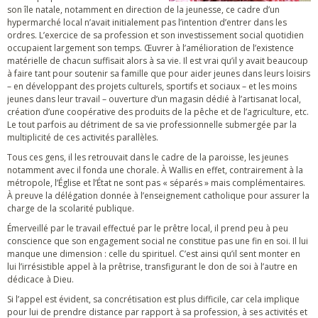
son île natale, notamment en direction de la jeunesse, ce cadre d’un
hypermarché local n’avait initialement pas l’intention d’entrer dans les
ordres. L’exercice de sa profession et son investissement social quotidien
occupaient largement son temps. Œuvrer à l’amélioration de l’existence
matérielle de chacun suffisait alors à sa vie. Il est vrai qu’il y avait beaucoup
à faire tant pour soutenir sa famille que pour aider jeunes dans leurs loisirs
– en développant des projets culturels, sportifs et sociaux – et les moins
jeunes dans leur travail – ouverture d’un magasin dédié à l’artisanat local,
création d’une coopérative des produits de la pêche et de l’agriculture, etc.
Le tout parfois au détriment de sa vie professionnelle submergée par la
multiplicité de ces activités parallèles.
Tous ces gens, il les retrouvait dans le cadre de la paroisse, les jeunes
notamment avec il fonda une chorale. À Wallis en effet, contrairement à la
métropole, l’Église et l’État ne sont pas « séparés » mais complémentaires.
À preuve la délégation donnée à l’enseignement catholique pour assurer la
charge de la scolarité publique.
Émerveillé par le travail effectué par le prêtre local, il prend peu à peu
conscience que son engagement social ne constitue pas une fin en soi. Il lui
manque une dimension : celle du spirituel. C’est ainsi qu’il sent monter en
lui l’irrésistible appel à la prêtrise, transfigurant le don de soi à l’autre en
dédicace à Dieu.
Si l’appel est évident, sa concrétisation est plus difficile, car cela implique
pour lui de prendre distance par rapport à sa profession, à ses activités et