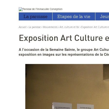
Aller
Outils
au
personnels
La paroisse
Etapes de la vie
Jeu
contenu.
|
Aller
à
Accueil
›
La paroisse
›
Mouvements
›
Art, culture et foi
›
Exposition Art Culture et
la
navigation
Exposition Art Culture e
A l’occasion de la Semaine Sainte, le groupe Art Cultu
exposition en images sur les représentations de la Cè