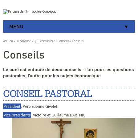
Aller
Outils
au
personnels
contenu.
|
MENU
Aller
à
la
Accueil
›
La paroisse
›
Qui contacter?
›
Conseils
›
Conseils
navigation
Conseils
Le curé est entouré de deux conseils - l'un pour les questions
pastorales, l'autre pour les sujets économique
CONSEIL PASTORAL
Président
, Père Etienne Givelet
Vice présidents
Victoire et Guillaume BARTNIG