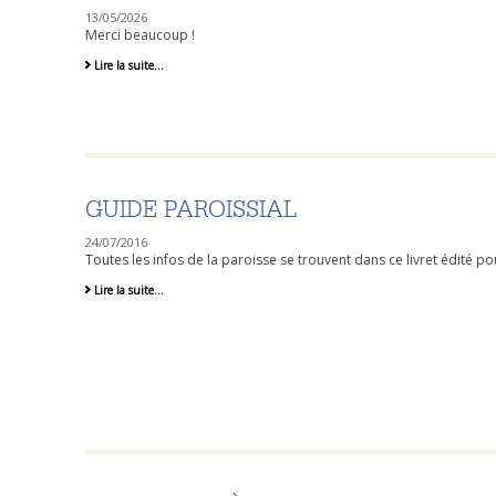
13/05/2026
Merci beaucoup !
Les
Lire la suite…
Journées
d'Amitié
-
GUIDE PAROISSIAL
24/07/2016
Toutes les infos de la paroisse se trouvent dans ce livret édité p
Guide
Lire la suite…
paroissial
-