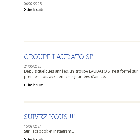
06/02/2025
La
Lire la suite…
CABANE
(VIDEO)
-
GROUPE LAUDATO SI'
21/05/2023
Depuis quelques années, un groupe LAUDATO SI s’est formé sur la 
première fois aux dernières journées d’amitié.
Groupe
Lire la suite…
Laudato
Si'
-
SUIVEZ NOUS !!!
15/08/2021
Sur Facebook et Instagram...
Suivez
Lire la suite…