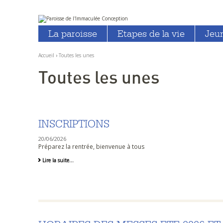
Aller
Outils
au
personnels
La paroisse
Etapes de la vie
Jeu
contenu.
|
Aller
à
Accueil
›
Toutes les unes
la
navigation
Toutes les unes
INSCRIPTIONS
20/06/2026
Préparez la rentrée, bienvenue à tous
Inscriptions
Lire la suite…
-