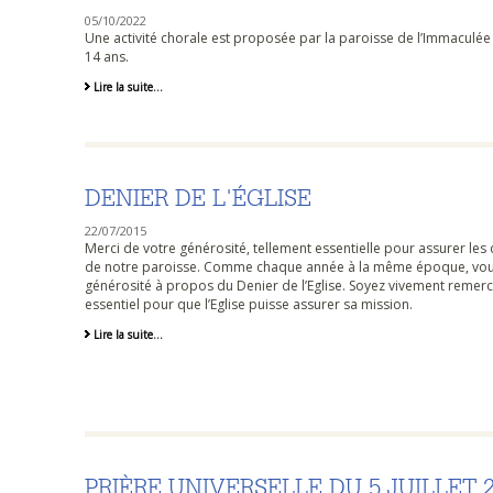
05/10/2022
Une activité chorale est proposée par la paroisse de l’Immaculée
14 ans.
Chorale
Lire la suite…
pour
enfants
-
DENIER DE L'ÉGLISE
22/07/2015
Merci de votre générosité, tellement essentielle pour assurer les 
de notre paroisse. Comme chaque année à la même époque, vous av
générosité à propos du Denier de l’Eglise. Soyez vivement remerci
essentiel pour que l’Eglise puisse assurer sa mission.
Denier
Lire la suite…
de
l'église
-
PRIÈRE UNIVERSELLE DU 5 JUILLET 