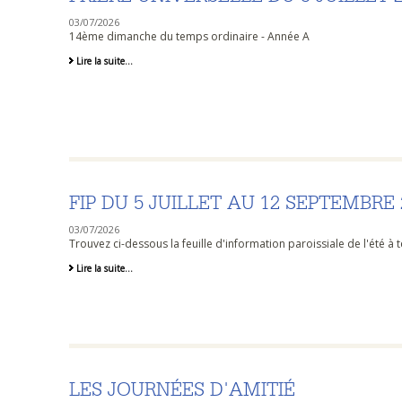
03/07/2026
14ème dimanche du temps ordinaire - Année A
Prière
Lire la suite…
universelle
du
5
juillet
2026
-
FIP DU 5 JUILLET AU 12 SEPTEMBRE 
03/07/2026
Trouvez ci-dessous la feuille d'information paroissiale de l'été à 
FIP
Lire la suite…
du
5
juillet
au
12
septembre
2026
-
LES JOURNÉES D'AMITIÉ