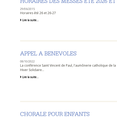
HORAIRES DES MESSES ETE 2026 ET
29/06/2015
Horaires été 26 et 26-27
Horaires
Lire la suite…
des
messes
ETE
2026
et
rentrée
2026
-
APPEL A BENEVOLES
08/10/2022
La conférence Saint Vincent de Paul, l'aumônerie catholique de la
Hiver Solidaire...
APPEL
Lire la suite…
A
BENEVOLES
-
CHORALE POUR ENFANTS