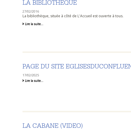
LA BIBLIOTHÈQUE
27/02/2016
La bibliothèque, située à côté de L'Accueil est ouverte à tous.
La
Lire la suite…
Bibliothèque
-
PAGE DU SITE EGLISESDUCONFLUEN
17/02/2025
Page
Lire la suite…
du
site
eglisesduconfluent
sur
notre
église
-
LA CABANE (VIDEO)