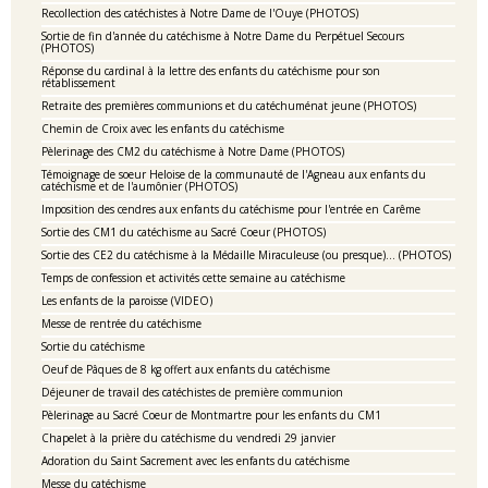
Recollection des catéchistes à Notre Dame de l'Ouye (PHOTOS)
Sortie de fin d'année du catéchisme à Notre Dame du Perpétuel Secours
(PHOTOS)
Réponse du cardinal à la lettre des enfants du catéchisme pour son
rétablissement
Retraite des premières communions et du catéchuménat jeune (PHOTOS)
Chemin de Croix avec les enfants du catéchisme
Pèlerinage des CM2 du catéchisme à Notre Dame (PHOTOS)
Témoignage de soeur Heloise de la communauté de l'Agneau aux enfants du
catéchisme et de l'aumônier (PHOTOS)
Imposition des cendres aux enfants du catéchisme pour l'entrée en Carême
Sortie des CM1 du catéchisme au Sacré Coeur (PHOTOS)
Sortie des CE2 du catéchisme à la Médaille Miraculeuse (ou presque)... (PHOTOS)
Temps de confession et activités cette semaine au catéchisme
Les enfants de la paroisse (VIDEO)
Messe de rentrée du catéchisme
Sortie du catéchisme
Oeuf de Pâques de 8 kg offert aux enfants du catéchisme
Déjeuner de travail des catéchistes de première communion
Pèlerinage au Sacré Coeur de Montmartre pour les enfants du CM1
Chapelet à la prière du catéchisme du vendredi 29 janvier
Adoration du Saint Sacrement avec les enfants du catéchisme
Messe du catéchisme