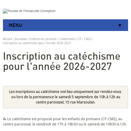
Aller
Outils
au
personnels
contenu.
|
MENU
Aller
à
la
Accueil
›
Jeunesse
›
Enfants du primaire
›
Catéchisme ( CP - CM2)
›
navigation
Inscription au catéchisme pour l'année 2026-2027
Inscription au catéchisme
pour l'année 2026-2027
Les inscriptions au catéchisme ont lieu uniquement sur rendez-vous
ou lors de la permanence le samedi 5 septembre de 10h à 12h au
centre paroissial, 15 rue Marsoulan.
📝 Le catéchisme est proposé pour les enfants du primaire (CP-CM2), au
centre paroissial, le vendredi de 17h à 18h30 ou le samedi de 10h30 à 12h.