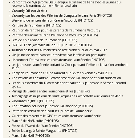
Rencontre de Mgr Jérôme Beau, évêque auxiliaire de Paris avec les jeunes qui
recevront la confirmation le 4 février prochain
Vacourdy fait son cinéma
Vacourdy sur les pas des Pèlerins de Compostelle dans Paris (PHOTOS)
Week-end de rentrée de l'aumônerie Vacourdy (PHOTOS)
Rentrée de l'aumônerie (PHOTOS)
Réunion de rentrée pour les parents de l'aumônerie Vacourdy
Rentrée des animateurs de l'aumônerie Vacourdy (PHOTOS)
Fête de fin d'année de l'aumônerie (PHOTOS)
FRAT 2017 de Jambville du 2 au 5 juin 2017 (PHOTOS)
Tournoi de foot des Aumôneries de l'est parisien jeudi 25 mai 2017
Un jeune de notre paroisse interviewé par la télévision portugaise
Lisbonne et Fatima avec les animateurs de l'aumônerie (PHOTOS)
Les jeunes de l'aumônerie portant la Croix pendant l'office de la passion vendredi
saint
Camp de l'aumônerie à Saint Laurent sur Sèvre en Vendée - avril 2017
Confessions des enfants du catéchisme et de l'Aumônerie et nuit d'adoration
Les deux exorcistes du Diocese viennent parler aux jeunes de la 5ème au second
cycle...
Partage de Carême entre l’aumônerie et les Jeunes Pros
Témoignage d'un pèlerin de saint Jacques de Compostelle aux jeunes de 4e/3e
Vacourdy's night !! (PHOTOS)
Confirmation pour des jeunes de l'Aumônerie (PHOTOS)
Retraite de confirmation pour les jeunes de l'Aumônerie
Galette des rois entre le GPC et les animateurs de l'aumônerie
Marché de Noël, suite (PHOTOS)
Messe de l'Avent de l'Aumônerie (PHOTOS)
Soirée louange à Sainte Marguerite (PHOTOS)
Marché de Noël (PHOTOS)