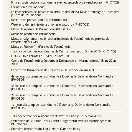
Film et pasta pesto à l'aumônerie avec les seconds cycle vendredi soir (PHOTOS)
Formation à l'aumônerie !
Le Père Bernard de Terves missionnaire des MEP à Taïwan témoigne auprès des
jeunes de l'aumônerie
Retraite de préparation à la confirmation
Week-end de rentrée de l'aumônerie Vacourdy (PHOTOS)
Messe de rentrée de l'aumônerie (PHOTOS)
Messe de rentrée de l'aumônerie
Messe enseignement et billard animateurs de l'aumônerie et parents de
l'association du GPC
Messe et fête de fin d'année de l'aumônerie
Tournoi de foot des Aumôneries de l'est parisien jeudi 5 mai 2016 (PHOTOS)
FRAT 2016 à Lourdes du 24 au 28 avril 2016
Camp de l'aumônerie à Douvres la Delivrande en Normandie du 18 au 22 avril
2016
Le camp de l'aumônerie de Douvres la Délivrande en un mot...
4ème jour du camp de l'aumônerie à Douvres la Delivrande en Normandie
(PHOTOS)
3ème jour du camp de l'aumônerie à Douvres la Delivrande en Normandie
(PHOTOS)
2ème jour du camp de l'aumônerie à Douvres la Delivrande en Normandie
(PHOTOS)
1er jour du camp de l'aumônerie à Douvres la Delivrande en Normandie
(PHOTOS)
Tournoi de foot des Aumôneries de l'est parisien jeudi 5 mai 2016
Ostension de la tunique du Christ à Argenteuil avec les seconds cycles de
l'Aumônerie
Première rencontre du Frat à Notre Dame de Bercy