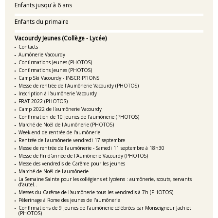
Enfants jusqu'à 6 ans
Enfants du primaire
Vacourdy Jeunes (Collège - Lycée)
Contacts
Aumônerie Vacourdy
Confirmations Jeunes (PHOTOS)
Confirmations Jeunes (PHOTOS)
Camp Ski Vacourdy - INSCRIPTIONS
Messe de rentrée de l'Aumônerie Vacourdy (PHOTOS)
Inscription à l'aumônerie Vacourdy
FRAT 2022 (PHOTOS)
Camp 2022 de l'aumônerie Vacourdy
Confirmation de 10 jeunes de l'aumônerie (PHOTOS)
Marché de Noël de l'Aumônerie (PHOTOS)
Week-end de rentrée de l'aumônerie
Rentrée de l'aumônerie vendredi 17 septembre
Messe de rentrée de l'aumônerie - Samedi 11 septembre à 18h30
Messe de fin d'année de l'Aumônerie Vacourdy (PHOTOS)
Messe des vendredis de Carême pour les jeunes
Marché de Noël de l'aumônerie
La Semaine Sainte pour les collégiens et lycéens : aumônerie, scouts, servants
d’autel..
Messes du Carême de l'aumônerie tous les vendredis à 7h (PHOTOS)
Pèlerinage à Rome des jeunes de l'aumônerie
Confirmations de 9 jeunes de l'aumônerie célébrées par Monseigneur Jachiet
(PHOTOS)