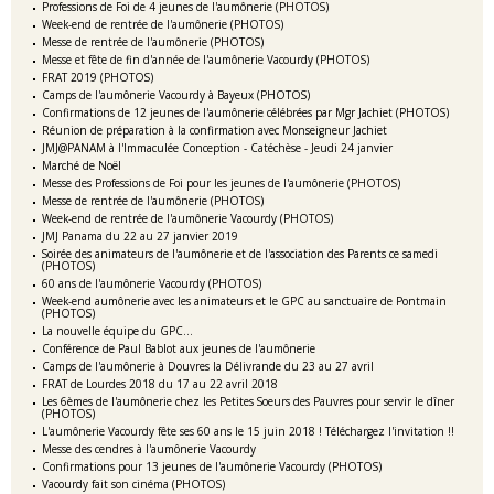
Professions de Foi de 4 jeunes de l'aumônerie (PHOTOS)
Week-end de rentrée de l'aumônerie (PHOTOS)
Messe de rentrée de l'aumônerie (PHOTOS)
Messe et fête de fin d'année de l'aumônerie Vacourdy (PHOTOS)
FRAT 2019 (PHOTOS)
Camps de l'aumônerie Vacourdy à Bayeux (PHOTOS)
Confirmations de 12 jeunes de l'aumônerie célébrées par Mgr Jachiet (PHOTOS)
Réunion de préparation à la confirmation avec Monseigneur Jachiet
JMJ@PANAM à l'Immaculée Conception - Catéchèse - Jeudi 24 janvier
Marché de Noël
Messe des Professions de Foi pour les jeunes de l'aumônerie (PHOTOS)
Messe de rentrée de l'aumônerie (PHOTOS)
Week-end de rentrée de l'aumônerie Vacourdy (PHOTOS)
JMJ Panama du 22 au 27 janvier 2019
Soirée des animateurs de l'aumônerie et de l'association des Parents ce samedi
(PHOTOS)
60 ans de l'aumônerie Vacourdy (PHOTOS)
Week-end aumônerie avec les animateurs et le GPC au sanctuaire de Pontmain
(PHOTOS)
La nouvelle équipe du GPC...
Conférence de Paul Bablot aux jeunes de l'aumônerie
Camps de l'aumônerie à Douvres la Délivrande du 23 au 27 avril
FRAT de Lourdes 2018 du 17 au 22 avril 2018
Les 6èmes de l'aumônerie chez les Petites Soeurs des Pauvres pour servir le dîner
(PHOTOS)
L'aumônerie Vacourdy fête ses 60 ans le 15 juin 2018 ! Téléchargez l'invitation !!
Messe des cendres à l'aumônerie Vacourdy
Confirmations pour 13 jeunes de l'aumônerie Vacourdy (PHOTOS)
Vacourdy fait son cinéma (PHOTOS)