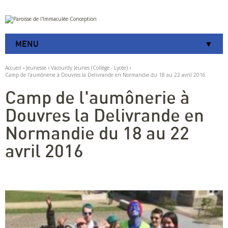
Aller
Outils
au
personnels
contenu.
|
MENU
Aller
à
la
Accueil
›
Jeunesse
›
Vacourdy Jeunes (Collège - Lycée)
›
navigation
Camp de l'aumônerie à Douvres la Delivrande en Normandie du 18 au 22 avril 2016
Camp de l'aumônerie à
Douvres la Delivrande en
Normandie du 18 au 22
avril 2016