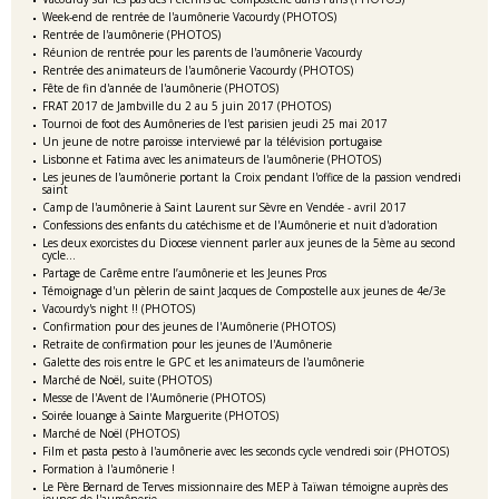
Week-end de rentrée de l'aumônerie Vacourdy (PHOTOS)
Rentrée de l'aumônerie (PHOTOS)
Réunion de rentrée pour les parents de l'aumônerie Vacourdy
Rentrée des animateurs de l'aumônerie Vacourdy (PHOTOS)
Fête de fin d'année de l'aumônerie (PHOTOS)
FRAT 2017 de Jambville du 2 au 5 juin 2017 (PHOTOS)
Tournoi de foot des Aumôneries de l'est parisien jeudi 25 mai 2017
Un jeune de notre paroisse interviewé par la télévision portugaise
Lisbonne et Fatima avec les animateurs de l'aumônerie (PHOTOS)
Les jeunes de l'aumônerie portant la Croix pendant l'office de la passion vendredi
saint
Camp de l'aumônerie à Saint Laurent sur Sèvre en Vendée - avril 2017
Confessions des enfants du catéchisme et de l'Aumônerie et nuit d'adoration
Les deux exorcistes du Diocese viennent parler aux jeunes de la 5ème au second
cycle...
Partage de Carême entre l’aumônerie et les Jeunes Pros
Témoignage d'un pèlerin de saint Jacques de Compostelle aux jeunes de 4e/3e
Vacourdy's night !! (PHOTOS)
Confirmation pour des jeunes de l'Aumônerie (PHOTOS)
Retraite de confirmation pour les jeunes de l'Aumônerie
Galette des rois entre le GPC et les animateurs de l'aumônerie
Marché de Noël, suite (PHOTOS)
Messe de l'Avent de l'Aumônerie (PHOTOS)
Soirée louange à Sainte Marguerite (PHOTOS)
Marché de Noël (PHOTOS)
Film et pasta pesto à l'aumônerie avec les seconds cycle vendredi soir (PHOTOS)
Formation à l'aumônerie !
Le Père Bernard de Terves missionnaire des MEP à Taïwan témoigne auprès des