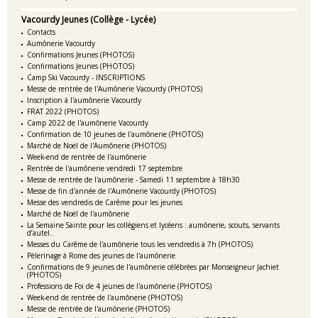
Vacourdy Jeunes (Collège - Lycée)
Contacts
Aumônerie Vacourdy
Confirmations Jeunes (PHOTOS)
Confirmations Jeunes (PHOTOS)
Camp Ski Vacourdy - INSCRIPTIONS
Messe de rentrée de l'Aumônerie Vacourdy (PHOTOS)
Inscription à l'aumônerie Vacourdy
FRAT 2022 (PHOTOS)
Camp 2022 de l'aumônerie Vacourdy
Confirmation de 10 jeunes de l'aumônerie (PHOTOS)
Marché de Noël de l'Aumônerie (PHOTOS)
Week-end de rentrée de l'aumônerie
Rentrée de l'aumônerie vendredi 17 septembre
Messe de rentrée de l'aumônerie - Samedi 11 septembre à 18h30
Messe de fin d'année de l'Aumônerie Vacourdy (PHOTOS)
Messe des vendredis de Carême pour les jeunes
Marché de Noël de l'aumônerie
La Semaine Sainte pour les collégiens et lycéens : aumônerie, scouts, servants
d’autel..
Messes du Carême de l'aumônerie tous les vendredis à 7h (PHOTOS)
Pèlerinage à Rome des jeunes de l'aumônerie
Confirmations de 9 jeunes de l'aumônerie célébrées par Monseigneur Jachiet
(PHOTOS)
Professions de Foi de 4 jeunes de l'aumônerie (PHOTOS)
Week-end de rentrée de l'aumônerie (PHOTOS)
Messe de rentrée de l'aumônerie (PHOTOS)