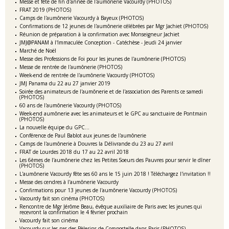
Messe et fête de fin d'année de l'aumônerie Vacourdy (PHOTOS)
FRAT 2019 (PHOTOS)
Camps de l'aumônerie Vacourdy à Bayeux (PHOTOS)
Confirmations de 12 jeunes de l'aumônerie célébrées par Mgr Jachiet (PHOTOS)
Réunion de préparation à la confirmation avec Monseigneur Jachiet
JMJ@PANAM à l'Immaculée Conception - Catéchèse - Jeudi 24 janvier
Marché de Noël
Messe des Professions de Foi pour les jeunes de l'aumônerie (PHOTOS)
Messe de rentrée de l'aumônerie (PHOTOS)
Week-end de rentrée de l'aumônerie Vacourdy (PHOTOS)
JMJ Panama du 22 au 27 janvier 2019
Soirée des animateurs de l'aumônerie et de l'association des Parents ce samedi
(PHOTOS)
60 ans de l'aumônerie Vacourdy (PHOTOS)
Week-end aumônerie avec les animateurs et le GPC au sanctuaire de Pontmain
(PHOTOS)
La nouvelle équipe du GPC...
Conférence de Paul Bablot aux jeunes de l'aumônerie
Camps de l'aumônerie à Douvres la Délivrande du 23 au 27 avril
FRAT de Lourdes 2018 du 17 au 22 avril 2018
Les 6èmes de l'aumônerie chez les Petites Soeurs des Pauvres pour servir le dîner
(PHOTOS)
L'aumônerie Vacourdy fête ses 60 ans le 15 juin 2018 ! Téléchargez l'invitation !!
Messe des cendres à l'aumônerie Vacourdy
Confirmations pour 13 jeunes de l'aumônerie Vacourdy (PHOTOS)
Vacourdy fait son cinéma (PHOTOS)
Rencontre de Mgr Jérôme Beau, évêque auxiliaire de Paris avec les jeunes qui
recevront la confirmation le 4 février prochain
Vacourdy fait son cinéma
Vacourdy sur les pas des Pèlerins de Compostelle dans Paris (PHOTOS)