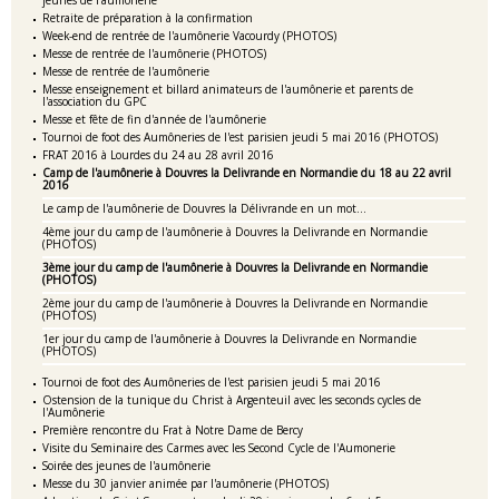
jeunes de l'aumônerie
Retraite de préparation à la confirmation
Week-end de rentrée de l'aumônerie Vacourdy (PHOTOS)
Messe de rentrée de l'aumônerie (PHOTOS)
Messe de rentrée de l'aumônerie
Messe enseignement et billard animateurs de l'aumônerie et parents de
l'association du GPC
Messe et fête de fin d'année de l'aumônerie
Tournoi de foot des Aumôneries de l'est parisien jeudi 5 mai 2016 (PHOTOS)
FRAT 2016 à Lourdes du 24 au 28 avril 2016
Camp de l'aumônerie à Douvres la Delivrande en Normandie du 18 au 22 avril
2016
Le camp de l'aumônerie de Douvres la Délivrande en un mot...
4ème jour du camp de l'aumônerie à Douvres la Delivrande en Normandie
(PHOTOS)
3ème jour du camp de l'aumônerie à Douvres la Delivrande en Normandie
(PHOTOS)
2ème jour du camp de l'aumônerie à Douvres la Delivrande en Normandie
(PHOTOS)
1er jour du camp de l'aumônerie à Douvres la Delivrande en Normandie
(PHOTOS)
Tournoi de foot des Aumôneries de l'est parisien jeudi 5 mai 2016
Ostension de la tunique du Christ à Argenteuil avec les seconds cycles de
l'Aumônerie
Première rencontre du Frat à Notre Dame de Bercy
Visite du Seminaire des Carmes avec les Second Cycle de l'Aumonerie
Soirée des jeunes de l'aumônerie
Messe du 30 janvier animée par l'aumônerie (PHOTOS)