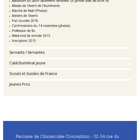
Adoration du Saint Sacrement vendredi 29 janvier avec les 6e et 5e
Messes de l'Avent de l'Aumônerie
Marché de Noël (Photos)
Ateliers de l'Avent
Frat Lourdes 2016
Confirmations du 14 novembre (photos)
Profession de foi
Week end de rentrée 2015
Inscription 2015
Servants / Servantes
Catéchuménat jeune
Scouts et Guides de France
Jeunes Pros
Paroisse de l'Immaculée Conception - 32-34 rue du