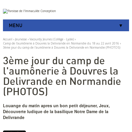
Aller
Outils
au
personnels
contenu.
|
MENU
Aller
à
la
Accueil
›
Jeunesse
›
Vacourdy Jeunes (Collège - Lycée)
›
navigation
Camp de l'aumônerie à Douvres la Delivrande en Normandie du 18 au 22 avril 2016
›
3ème jour du camp de l'aumônerie à Douvres la Delivrande en Normandie (PHOTOS)
3ème jour du camp de
l'aumônerie à Douvres la
Delivrande en Normandie
(PHOTOS)
Louange du matin apres un bon petit déjeuner, Jeux,
Découverte ludique de la basilique Notre Dame de la
Delivrande