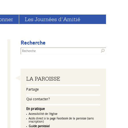
onner
Les Journées d'Amitié
Recherche
Navigation
LA PAROISSE
Partage
Qui contacter?
En pratique
Accessibilité de l'église
Accès direct à la page Facebook de la paroisse (sans
inscription)
Guide paroissial