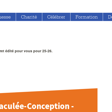
nesse
Charité
Célébrer
Formation
D
vret édité pour vous pour 25-26.