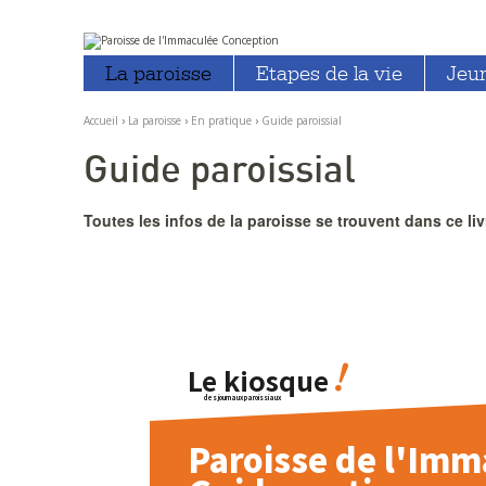
Aller
Outils
au
personnels
La paroisse
Etapes de la vie
Jeu
contenu.
|
Aller
à
Accueil
›
La paroisse
›
En pratique
›
Guide paroissial
la
navigation
Guide paroissial
Toutes les infos de la paroisse se trouvent dans ce li