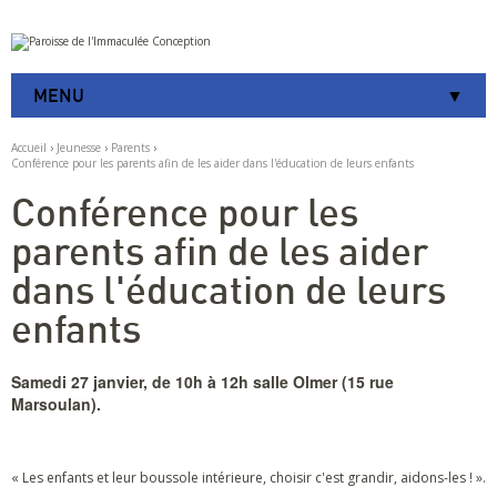
Aller
Outils
au
personnels
contenu.
|
MENU
Aller
à
la
Accueil
›
Jeunesse
›
Parents
›
navigation
Conférence pour les parents afin de les aider dans l'éducation de leurs enfants
Conférence pour les
parents afin de les aider
dans l'éducation de leurs
enfants
Samedi 27 janvier, de 10h à 12h salle Olmer (15 rue
Marsoulan).
« Les enfants et leur boussole intérieure, choisir c'est grandir, aidons-les ! ».