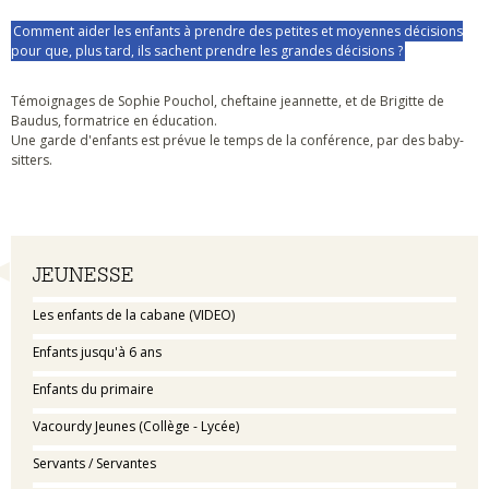
Comment aider les enfants à prendre des petites et moyennes décisions
pour que, plus tard, ils sachent prendre les grandes décisions ?
Témoignages de Sophie Pouchol, cheftaine jeannette, et de Brigitte de
Baudus, formatrice en éducation.
Une garde d'enfants est prévue le temps de la conférence, par des baby-
sitters.
Navigation
JEUNESSE
Les enfants de la cabane (VIDEO)
Enfants jusqu'à 6 ans
Enfants du primaire
Vacourdy Jeunes (Collège - Lycée)
Servants / Servantes