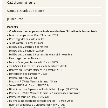
Catéchuménat jeune
Scouts et Guides de France
Jeunes Pros
Parents
Conférence pour les parents afin de les aider dans l'éducation de leurs enfants
Le repos des parents - 20 et 21 janvier 2024
Pèlerinage des pères de familles
Saint Joseph - Samedi 19 mars
Le RDV des Mamans fait sa rentrée !
Le RDV des Mamans en ZOOM
Le RDV des Mamans fait sa rentrée le mardi 5 novembre !
Pèlerinage pour les Mamans
Marche Saint Joseph - samedi 16 mars 2019
Spi & Spi fait sa rentrée - mercredi 17 octobre 20h30
Rentrée du RDV des Mamans le 4 octobre 2018
Bénédiction des mamans (VIDEO)
Soirée SPI&SPI du 28 mai
Prochain RDV des Mamans le mardi 15 mai
Soirée SPI&SPI du 5 avril (PHOTOS)
Bénédiction des Papas à la veille de la Saint Joseph (PHOTOS)
Prochain RDV des Mamans le mardi 27 mars (soirée Confession)
Prochaine réunion SPI&SPI le 5 avril
Marche Saint Joseph des pères de familles - 17 mars 2018
Réunion de rentrée du groupe SPI&SPI (PHOTOS)