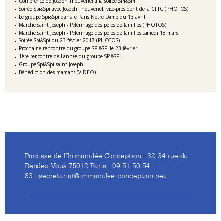
Conférence de Joseph Thouvenel à la soirée SPI&SPI
Soirée Spi&Spi avec Joseph Thouvenel, vice-président de la CFTC (PHOTOS)
Le groupe Spi&Spi dans le Paris Notre Dame du 13 avril
Marche Saint Joseph - Pèlerinage des pères de familles (PHOTOS)
Marche Saint Joseph - Pèlerinage des pères de familles samedi 18 mars
Soirée Spi&Spi du 23 février 2017 (PHOTOS)
Prochaine rencontre du groupe SPI&SPI le 23 février
1ère rencontre de l'année du groupe SPI&SPI
Groupe Spi&Spi saint Joseph
Bénédiction des mamans (VIDEO)
Paroisse de l'Immaculée Conception - 32-34 rue du
Rendez-Vous 75012 Paris - 09 51 50 54
83 - secretariat@immaculee-conception.net