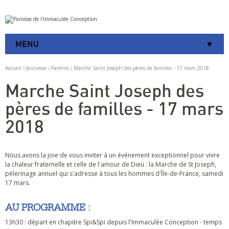
Aller
Outils
au
personnels
contenu.
|
MENU
Aller
à
la
Accueil
›
Jeunesse
›
Parents
›
Marche Saint Joseph des pères de familles - 17 mars 2018
navigation
Marche Saint Joseph des
pères de familles - 17 mars
2018
Nous avons la joie de vous inviter à un événement exceptionnel pour vivre
la chaleur fraternelle et celle de l'amour de Dieu : la Marche de St Joseph,
pélerinage annuel qui s'adresse à tous les hommes d'Île-de-France, samedi
17 mars.
AU PROGRAMME :
13h30 : départ en chapitre Spi&Spi depuis l'Immaculée Conception - temps