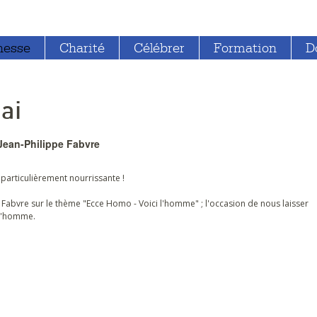
nesse
Charité
Célébrer
Formation
D
ai
 Jean-Philippe Fabvre
particulièrement nourrissante !
e Fabvre sur le thème "Ecce Homo - Voici l'homme" ; l'occasion de nous laisser
qu'homme.