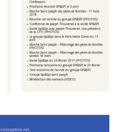
Confession)
Prochaine réunion SPI&SPI le 5 avril
Marche Saint Joseph des pères de familles - 17 mars
2018
Réunion de rentrée du groupe SPI&SPI (PHOTOS)
Conférence de Joseph Thouvenel à la soirée SPI&SPI
Soirée Spi&Spi avec Joseph Thouvenel, vice-président
de la CFTC (PHOTOS)
Le groupe Spi&Spi dans le Paris Notre Dame du 13
avril
Marche Saint Joseph - Pèlerinage des pères de familles
(PHOTOS)
Marche Saint Joseph - Pèlerinage des pères de familles
samedi 18 mars
Soirée Spi&Spi du 23 février 2017 (PHOTOS)
Prochaine rencontre du groupe SPI&SPI le 23 février
1ère rencontre de l'année du groupe SPI&SPI
Groupe Spi&Spi saint Joseph
Bénédiction des mamans (VIDEO)
-conception.net