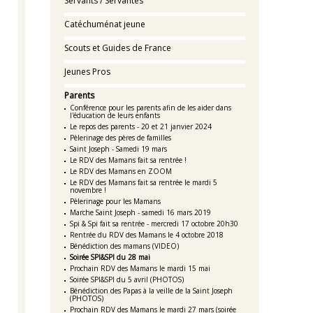
Servants / Servantes
Catéchuménat jeune
Scouts et Guides de France
Jeunes Pros
Parents
Conférence pour les parents afin de les aider dans
l'éducation de leurs enfants
Le repos des parents - 20 et 21 janvier 2024
Pèlerinage des pères de familles
Saint Joseph - Samedi 19 mars
Le RDV des Mamans fait sa rentrée !
Le RDV des Mamans en ZOOM
Le RDV des Mamans fait sa rentrée le mardi 5
novembre !
Pèlerinage pour les Mamans
Marche Saint Joseph - samedi 16 mars 2019
Spi & Spi fait sa rentrée - mercredi 17 octobre 20h30
Rentrée du RDV des Mamans le 4 octobre 2018
Bénédiction des mamans (VIDEO)
Soirée SPI&SPI du 28 mai
Prochain RDV des Mamans le mardi 15 mai
Soirée SPI&SPI du 5 avril (PHOTOS)
Bénédiction des Papas à la veille de la Saint Joseph
(PHOTOS)
Prochain RDV des Mamans le mardi 27 mars (soirée