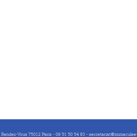
u Rendez-Vous 75012 Paris - 09 51 50 54 83 - secretariat@immaculee