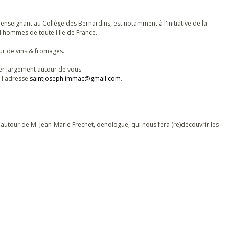
 enseignant au Collège des Bernardins, est notamment à l'initiative de la
 d'hommes de toute l'Ile de France.
ur de vins & fromages.
iter largement autour de vous.
à l'adresse
saintjoseph.immac@gmail.com
.
uin autour de M. Jean-Marie Frechet, oenologue, qui nous fera (re)découvrir les