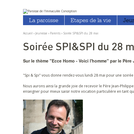
Aller
Outils
au
personnels
La paroisse
Etapes de la vie
Jeu
contenu.
|
Aller
à
Accueil
›
Jeunesse
›
Parents
›
Soirée SPI&SPI du 28 mai
la
navigation
Soirée SPI&SPI du 28 m
Sur le thème "Ecce Homo - Voici l'homme" par le Père
"Spi & Spi" vous donne rendez-vous lundi 28 mai pour une soirée 
Nous aurons ainsi la grande joie de recevoir le Père Jean-Philipp
enseigner pour mieux saisir notre vocation particulière en tant 