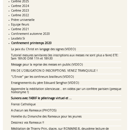
Carême 2025
Carême 2024
Carême 2023
Carême 2022
Prière universelle
Equipe fleurs
Carême 2021
Confinement automne 2020
Laudato Si
Confinement printemps 2020
La paix du Christ en langage des signes (VIDEO)
Tutoriel mesures sanitaires (les inscriptions aux messes ne sont plus a faire) ETE:
Sam 18h30 DIM 11h et 18h30
Message pour la reprise des messes en public (VIDEO)
FIN DE L'OBLIGATION D INSCRIPTIONS. VENEZ TRANQUILLE !
"L'Envie" par les confineurs brailleurs (VIDEO)
Enseignements du père Edouard Senghor (VIDEO)
Apprendre la méditation silencieuse... en vidéos par un confrère parisien (presque
homonyme !)
Suivons avec l’ABIIF le pèlerinage virtuel et ...
France Catholique
A chacun ses Rameaux (PHOTOS)
Homélie du Dimanche des Rameaux pour les jeunes
Dessinez vos Rameaux !!
Méditation de Thierry Prin, diacre, sur ROMAINS 8, deuxième lecture de