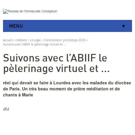
Aller
Outils
au
personnels
contenu.
|
MENU
Aller
à
la
Accueil
›
Célébrer
›
Liturgie
›
Confinement printemps 2020
›
navigation
Suivons avec l’ABIIF le pèlerinage virtuel et ...
Suivons avec l’ABIIF le
pèlerinage virtuel et ...
réel qui devait se faire à Lourdes avec les malades du diocèse
de Paris. Un très beau moment de prière méditation et de
chants à Marie
dfd