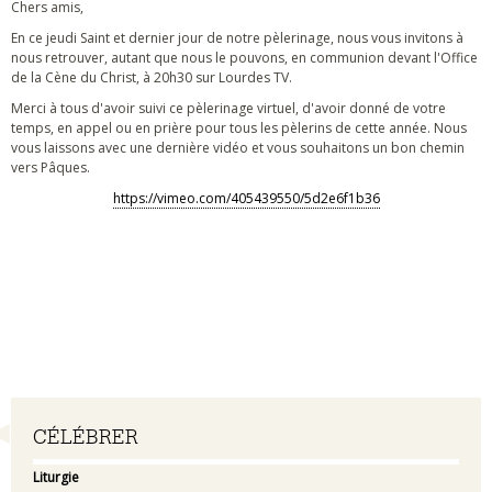
Chers amis,
En ce jeudi Saint et dernier jour de notre pèlerinage, nous vous invitons à
nous retrouver, autant que nous le pouvons, en communion devant l'Office
de la Cène du Christ, à 20h30 sur Lourdes TV.
Merci à tous d'avoir suivi ce pèlerinage virtuel, d'avoir donné de votre
temps, en appel ou en prière pour tous les pèlerins de cette année. Nous
vous laissons avec une dernière vidéo et vous souhaitons un bon chemin
vers Pâques.
https://vimeo.com/405439550/5d2e6f1b36
Navigation
CÉLÉBRER
Liturgie