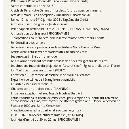
Pèlerinage à Rome octobre 2016 (nouveaux fichiers joints)
Sainte et heureuse année 2017
Article de Paris Notre Dame sur nos deux futurs diacres permanents
Fête de l'Immaculée Conception - Dimanche 8 décembre 2019
Samedi Dimanche 9/10 janvier 2021 : Baptême du Christ
Annonciation du Seigneur - Jeudi 25 mars
Pèlerinage en Terre Saint - Eté 2021 (INSCRIPTIONS - DERNIERS JOURS)
Annonciation du Seigneur [PROGRAMME]
3 propositions pour "Redécouvrir la messe comme présence du Christ"
Se réconcilier avec la mort
Témoigner de votre passion pour la cathédrale Notre Dame de Paris
Article Aleteia sur le vol des stations du Chemin de Croix
Les paroisses à l'ère du numérique
Le 12e arrondissement accueille actuellement des réfugiés sur deux sites
Les chrétiens inquiets du projet de loi "séparatisme" - Église catholique en France
Un YouTubeur dans un couvent (VIDEO)
Entretien du Figaro avec Monseigneur de Moulins-Beaufort
Exposition de scènes de l'Evangile en playmobils
L'1visible - Mensuel catholique
Chapelet continu... chez nous (PLANNING)
Entretien exceptionnel avec Mgr de Moulins-Beaufort
Vouloir toucher à la liberté de conscience, par exemple en supprimant l’objection
de conscience légitime, c’est porter une atteinte grave à ce qui fonde la démocratie
Spectacle 1600 ans Sainte Geneviève
« Redécouvrons notre quartier et nos commerçants »
JEUX CONCOURS des journées d'amitié [RESULTATS]
Journées d'amitié du 20 au 22 mai [PROGRAMME]