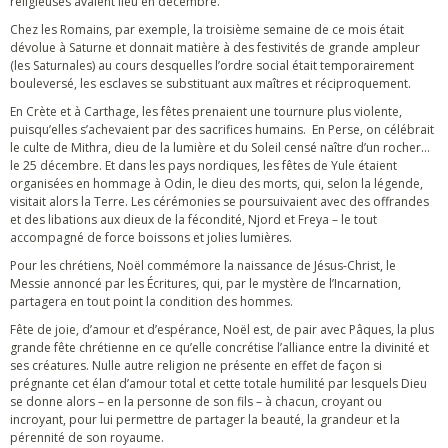
religieuses avaient lieu en décembre.
Chez les Romains, par exemple, la troisième semaine de ce mois était
dévolue à Saturne et donnait matière à des festivités de grande ampleur
(les Saturnales) au cours desquelles l’ordre social était temporairement
bouleversé, les esclaves se substituant aux maîtres et réciproquement.
En Crète et à Carthage, les fêtes prenaient une tournure plus violente,
puisqu’elles s’achevaient par des sacrifices humains. En Perse, on célébrait
le culte de Mithra, dieu de la lumière et du Soleil censé naître d’un rocher…
le 25 décembre. Et dans les pays nordiques, les fêtes de Yule étaient
organisées en hommage à Odin, le dieu des morts, qui, selon la légende,
visitait alors la Terre. Les cérémonies se poursuivaient avec des offrandes
et des libations aux dieux de la fécondité, Njord et Freya – le tout
accompagné de force boissons et jolies lumières.
Pour les chrétiens, Noël commémore la naissance de Jésus-Christ, le
Messie annoncé par les Écritures, qui, par le mystère de l’Incarnation,
partagera en tout point la condition des hommes.
Fête de joie, d’amour et d’espérance, Noël est, de pair avec Pâques, la plus
grande fête chrétienne en ce qu’elle concrétise l’alliance entre la divinité et
ses créatures. Nulle autre religion ne présente en effet de façon si
prégnante cet élan d’amour total et cette totale humilité par lesquels Dieu
se donne alors – en la personne de son fils – à chacun, croyant ou
incroyant, pour lui permettre de partager la beauté, la grandeur et la
pérennité de son royaume.