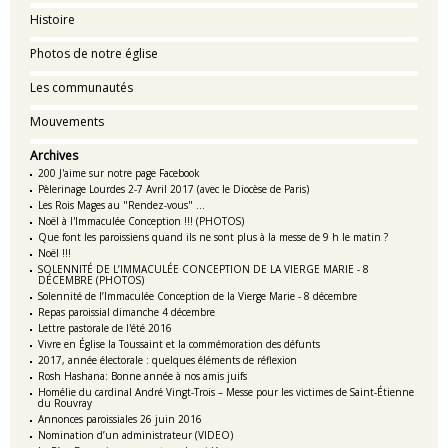
Histoire
Photos de notre église
Les communautés
Mouvements
Archives
200 J'aime sur notre page Facebook
Pèlerinage Lourdes 2-7 Avril 2017 (avec le Diocèse de Paris)
Les Rois Mages au "Rendez-vous" ...
Noël à l'Immaculée Conception !!! (PHOTOS)
Que font les paroissiens quand ils ne sont plus à la messe de 9 h le matin ?
Noël !!!
SOLENNITÉ DE L’IMMACULÉE CONCEPTION DE LA VIERGE MARIE - 8
DÉCEMBRE (PHOTOS)
Solennité de l’Immaculée Conception de la Vierge Marie - 8 décembre
Repas paroissial dimanche 4 décembre
Lettre pastorale de l'été 2016
Vivre en Église la Toussaint et la commémoration des défunts
2017, année électorale : quelques éléments de réflexion
Rosh Hashana: Bonne année à nos amis juifs
Homélie du cardinal André Vingt-Trois – Messe pour les victimes de Saint-Étienne
du Rouvray
Annonces paroissiales 26 juin 2016
Nomination d’un administrateur (VIDEO)