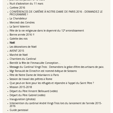
Nuit d'adoration du 11 mars
Carême 2016
CONFÉRENCES DE CARÊME À NOTRE-DAME DE PARIS 2016 - DEMANDEZ LE
PROGRAMME !
La Chandeleur
Mercredi des Cendres
La Saint Valentin
Fête de la vie religieuse dans le doyenné du 12° arrondissement
Bonne année 2016 !!
Galette des rois
Noël
Les décorations de Noël
AVENT 2015
Marché de Noël
Chantiers du Cardinal
Bientôt la fête de l'Immaculée Conception...
Message du Cardinal Vingt-Trois : Demandons la grâce d’être des artisans de paix.
Mgr Renauld de Dinechin est nommé évêque de Soissons
Fête de Notre Dame de Velankanni à Paris
Session de travail des prêtres à Rome
Que peut-on faire pour les réfugiés et répondre à l’appel du Saint Père ?
Mission 2015-2018
Départ du Père Vincent Bellouard (vidéo)
Départ du Père Gabriel (vidéo)
Inauguration (photos)
Intervention du cardinal André Vingt-Trois lors du lancement de l’année 2015-
2016
Guide paroissial