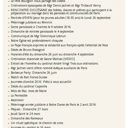
Le Père Bourgoin nous partage des vidéos
Ordinations épiscopales de Mgr Denis Jachiet et Mgr Thibault Verny
RENCONTRE DIOCÉSAINE des fidèles, diacres et prêtres qui participent à la
préparation au mariage dans les paroisses et communautés de Paris.
Rentrée d'EVEN (pour les jeunes adultes (18-30 ans) le lundi 26 septembre
Pèlerinage jubilaire au féminin
Sortie paroissiale à Chartres le 9 octobre 2016
Dimanche de rentrée paroissiale le 4 septembre
Communiqué de Mgr Dominique Lebrun
Notre Église est profondément choquée
Le Pape François exprime sa solidarité aux français après l'attentat de Nice
Décès de Bruno Rossignol
Horaires d'été du dimanche 26 juin au dimanche 4 septembre
Ordination diaconale de Saone Malivao [VIDEO]
Extrait de l'homélie du cardinal André Vingt Trois aux ordinations
Mgr Jachiet vient d'être nommé évêque auxiliaire de Paris
Barbecue Party: Dimanche 26 juin
Match de foot France-Suisse
Journées d'amitié 2016: Prêts à vous accueillir
Décès du cardinal Capovilla
Mois de Mai, mois de Marie
La Pentecôte
Ascension
Pèlerinage année jubilaire à Notre Dame de Paris le 2 avril 2016
Pâques : Dimanche 27 mars
Jeudi Saint le 24 mars
Dimanche des Rameaux
Un rituel spécifique: le chemin de croix
Journée du pardon le 16 mars