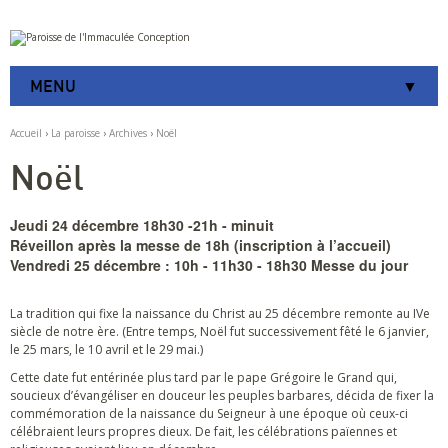
Aller
Outils
au
personnels
contenu.
|
MENU
Aller
à
la
Accueil
›
La paroisse
›
Archives
›
Noël
navigation
Noël
Jeudi 24 décembre 18h30 -21h - minuit
Réveillon après la messe de 18h (inscription à l’accueil)
Vendredi 25 décembre : 10h - 11h30 - 18h30 Messe du jour
La tradition qui fixe la naissance du Christ au 25 décembre remonte au IVe
siècle de notre ère. (Entre temps, Noël fut successivement fêté le 6 janvier,
le 25 mars, le 10 avril et le 29 mai.)
Cette date fut entérinée plus tard par le pape Grégoire le Grand qui,
soucieux d’évangéliser en douceur les peuples barbares, décida de fixer la
commémoration de la naissance du Seigneur à une époque où ceux-ci
célébraient leurs propres dieux. De fait, les célébrations païennes et