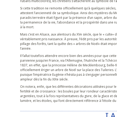
rubans multicolores), les chrétiens s’attachèrent au symbole de l’a
Si cette tradition ne remonte officiellement qu’à quelques siècle
attestent l’ancienneté de sa symbolique. Ainsi des mystères du M
paradis terrestre était figuré par la présence d’un sapin, arbre d
la permanence de la vie, l’abondance et la prospérité dans une n
à la mort.
Mais c’est en Alsace, aux alentours du XVe siècle, que le « culte» d
véritablement pris naissance. À preuve, l’édit pris par les autorités
pillage des forêts, tant la quête des « arbres de Noël» était imp
l’année.
Il fallut toutefois attendre encore bien des années pour que cette
parvienne jusqu’en France, via l’Allemagne, l’Autriche et la Tchéco
1837, en effet, que la princesse Hélène de Mecklembourg, belle-fill
officiellement ériger un arbre de Noël sur la place des Tuileries. L’i
puisque l’impératrice Eugénie n’hésita pas à s’engager personnel
ampleur dès la fin du XIXe siècle.
On notera, enfin, que les différentes décorations utilisées pour 
fertilité et de croissance : les boules par leur rondeur caractérist
argentées, tout à la fois représentatives du givre, de la glace et d
lumière, et les étoiles, qui font directement référence à l’étoile 
LA