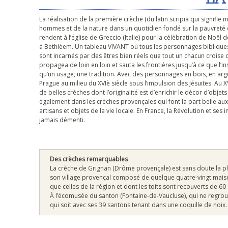
La réalisation de la première crèche (du latin scripia qui signifie
hommes et de la nature dans un quotidien fondé sur la pauvreté 
rendent à l’église de Greccio (Italie) pour la célébration de Noël 
à Bethléem. Un tableau VIVANT où tous les personnages bibliques –
sont incarnés par des êtres bien réels que tout un chacun croise cha
propagea de loin en loin et sauta les frontières jusqu’à ce que l’i
qu’un usage, une tradition. Avec des personnages en bois, en argi
Prague au milieu du XVIè siècle sous l’impulsion des Jésuites. Au XV
de belles crèches dont l’originalité est d’enrichir le décor d’objet
également dans les crèches provençales qui font la part belle aux 
artisans et objets de la vie locale. En France, la Révolution et ses 
jamais démenti.
Des crèches remarquables
La crèche de Grignan (Drôme provençale) est sans doute la pl
son village provençal composé de quelque quatre-vingt maiso
que celles de la région et dont les toits sont recouverts de 6
À l’écomusée du santon (Fontaine-de-Vaucluse), qui ne regrou
qui soit avec ses 39 santons tenant dans une coquille de noix.