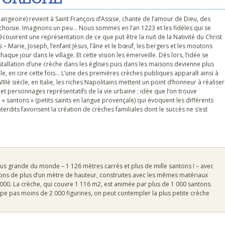
 mangeoire) revient à Saint François d’Assise, chante de l’amour de Dieu, des
choisie. Imaginons un peu… Nous sommes en l’an 1223 et les fidèles qui se
découvrent une représentation de ce que put être la nuit de la Nativité du Christ
 Marie, Joseph, l’enfant Jésus, l’âne et le bœuf, les bergers et les moutons
que jour dans le village. Et cette vision les émerveille. Dès lors, l’idée se
nstallation d’une crèche dans les églises puis dans les maisons devienne plus
le, en cire cette fois… L’une des premières crèches publiques apparaît ainsi à
IIIè siècle, en Italie, les riches Napolitains mettent un point d’honneur à réaliser
s et personnages représentatifs de la vie urbaine ; idée que l’on trouve
« santons » (petits saints en langue provençale) qui évoquent les différents
interdits favorisent la création de crèches familiales dont le succès ne s’est
us grande du monde – 1 126 mètres carrés et plus de mille santons ! – avec
ns de plus d’un mètre de hauteur, construites avec les mêmes matériaux
0 000. La crèche, qui couvre 1 116 m2, est animée par plus de 1 000 santons.
pe pas moins de 2 000 figurines, on peut contempler la plus petite crèche