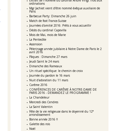
Extrait de l'homélie du cardinal André Vingt Trois aux
ordinations
Mgr Jachiet vient d'être nommé évêque auxiliaire de
Paris
Barbecue Party: Dimanche 26 juin
Match de foot France-Suisse
Journées d'amitié 2016: Prêts à vous accueillir
Décès du cardinal Capovilla
Mois de Mai, mois de Marie
La Pentecôte
Ascension
Pèlerinage année jubilaire à Notre Dame de Paris le 2
avril 2016
Pâques : Dimanche 27 mars
Jeudi Saint le 24 mars
Dimanche des Rameaux
Un rituel spécifique: le chemin de croix
Journée du pardon le 16 mars
Nuit d'adoration du 11 mars
Carême 2016
CONFÉRENCES DE CARÊME À NOTRE-DAME DE
PARIS 2016 - DEMANDEZ LE PROGRAMME !
La Chandeleur
Mercredi des Cendres
La Saint Valentin
Fête de la vie religieuse dans le doyenné du 12°
arrondissement
Bonne année 2016 !!
Galette des rois
Noël