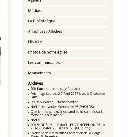
Agenda
Médias
La Bibliothèque
Annonces / Affiches
Histoire
Photos de notre église
Les communautés
Mouvements
Archives
200 J'aime sur notre page Facebook
Pèlerinage Lourdes 2-7 Avril 2017 (avec le Diocèse de
Paris)
Les Rois Mages au "Rendez-vous" ...
Noël à l'Immaculée Conception !!! (PHOTOS)
Que font les paroissiens quand ils ne sont plus à la
messe de 9 h le matin ?
Noël !!!
SOLENNITÉ DE L’IMMACULÉE CONCEPTION DE LA
VIERGE MARIE - 8 DÉCEMBRE (PHOTOS)
Solennité de l’Immaculée Conception de la Vierge
Marie - 8 décembre