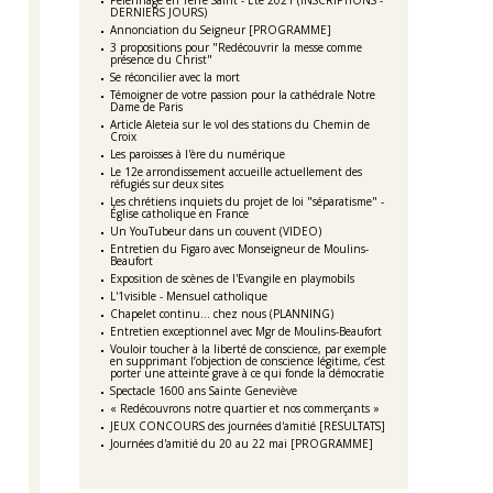
Pèlerinage en Terre Saint - Eté 2021 (INSCRIPTIONS -
DERNIERS JOURS)
Annonciation du Seigneur [PROGRAMME]
3 propositions pour "Redécouvrir la messe comme
présence du Christ"
Se réconcilier avec la mort
Témoigner de votre passion pour la cathédrale Notre
Dame de Paris
Article Aleteia sur le vol des stations du Chemin de
Croix
Les paroisses à l'ère du numérique
Le 12e arrondissement accueille actuellement des
réfugiés sur deux sites
Les chrétiens inquiets du projet de loi "séparatisme" -
Église catholique en France
Un YouTubeur dans un couvent (VIDEO)
Entretien du Figaro avec Monseigneur de Moulins-
Beaufort
Exposition de scènes de l'Evangile en playmobils
L'1visible - Mensuel catholique
Chapelet continu... chez nous (PLANNING)
Entretien exceptionnel avec Mgr de Moulins-Beaufort
Vouloir toucher à la liberté de conscience, par exemple
en supprimant l’objection de conscience légitime, c’est
porter une atteinte grave à ce qui fonde la démocratie
Spectacle 1600 ans Sainte Geneviève
« Redécouvrons notre quartier et nos commerçants »
JEUX CONCOURS des journées d'amitié [RESULTATS]
Journées d'amitié du 20 au 22 mai [PROGRAMME]