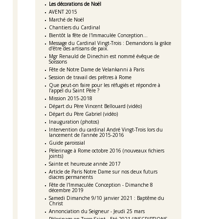
Les décorations de Noël
AVENT 2015
Marché de Noël
Chantiers du Cardinal
Bientôt la fête de l'Immaculée Conception...
Message du Cardinal Vingt-Trois : Demandons la grâce
d’être des artisans de paix.
Mgr Renauld de Dinechin est nommé évêque de
Soissons
Fête de Notre Dame de Velankanni à Paris
Session de travail des prêtres à Rome
Que peut-on faire pour les réfugiés et répondre à
l’appel du Saint Père ?
Mission 2015-2018
Départ du Père Vincent Bellouard (vidéo)
Départ du Père Gabriel (vidéo)
Inauguration (photos)
Intervention du cardinal André Vingt-Trois lors du
lancement de l’année 2015-2016
Guide paroissial
Pèlerinage à Rome octobre 2016 (nouveaux fichiers
joints)
Sainte et heureuse année 2017
Article de Paris Notre Dame sur nos deux futurs
diacres permanents
Fête de l'Immaculée Conception - Dimanche 8
décembre 2019
Samedi Dimanche 9/10 janvier 2021 : Baptême du
Christ
Annonciation du Seigneur - Jeudi 25 mars