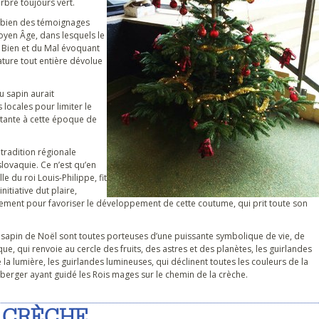
rbre toujours vert.
s, bien des témoignages
oyen Âge, dans lesquels le
u Bien et du Mal évoquant
ature tout entière dévolue
u sapin aurait
 locales pour limiter le
ortante à cette époque de
 tradition régionale
slovaquie. Ce n’est qu’en
e du roi Louis-Philippe, fit
nitiative dut plaire,
lement pour favoriser le développement de cette coutume, qui prit toute son
le sapin de Noël sont toutes porteuses d’une puissante symbolique de vie, de
ique, qui renvoie au cercle des fruits, des astres et des planètes, les guirlandes
e la lumière, les guirlandes lumineuses, qui déclinent toutes les couleurs de la
du berger ayant guidé les Rois mages sur le chemin de la crèche.
 CRÈCHE