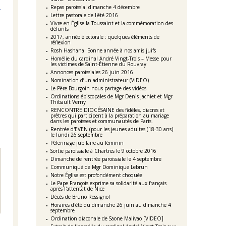
Repas paroissial dimanche 4 décembre
Lettre pastorale de l'été 2016
Vivre en Église la Toussaint et la commémoration des
défunts
2017, année électorale : quelques éléments de
réflexion
Rosh Hashana: Bonne année à nos amis juifs
Homélie du cardinal André Vingt-Trois – Messe pour
les victimes de Saint-Étienne du Rouvray
Annonces paroissiales 26 juin 2016
Nomination d’un administrateur (VIDEO)
Le Père Bourgoin nous partage des vidéos
Ordinations épiscopales de Mgr Denis Jachiet et Mgr
Thibault Verny
RENCONTRE DIOCÉSAINE des fidèles, diacres et
prêtres qui participent à la préparation au mariage
dans les paroisses et communautés de Paris.
Rentrée d'EVEN (pour les jeunes adultes (18-30 ans)
le lundi 26 septembre
Pèlerinage jubilaire au féminin
Sortie paroissiale à Chartres le 9 octobre 2016
Dimanche de rentrée paroissiale le 4 septembre
Communiqué de Mgr Dominique Lebrun
Notre Église est profondément choquée
Le Pape François exprime sa solidarité aux français
après l'attentat de Nice
Décès de Bruno Rossignol
Horaires d'été du dimanche 26 juin au dimanche 4
septembre
Ordination diaconale de Saone Malivao [VIDEO]