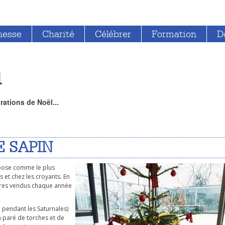
nesse
Charité
Célébrer
Formation
D
l
rations de Noël...
E SAPIN
impose comme le plus
 et chez les croyants. En
rbres vendus chaque année
 pendant les Saturnales)
n paré de torches et de