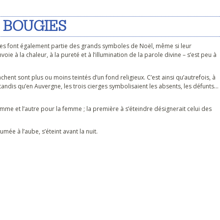
 BOUGIES
ougies font également partie des grands symboles de Noël, même si leur
e à la chaleur, à la pureté et à l’illumination de la parole divine – s’est peu à
chent sont plus ou moins teintés d’un fond religieux. C’est ainsi qu’autrefois, à
 tandis qu’en Auvergne, les trois cierges symbolisaient les absents, les défunts…
me et l’autre pour la femme ; la première à s’éteindre désignerait celui des
umée à l’aube, s’éteint avant la nuit.