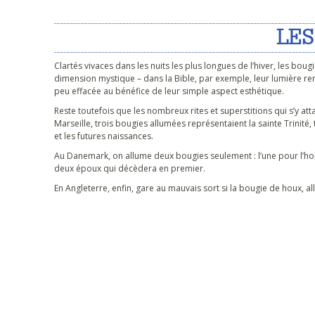
LES
Clartés vivaces dans les nuits les plus longues de l’hiver, les b
dimension mystique – dans la Bible, par exemple, leur lumière renvoi
peu effacée au bénéfice de leur simple aspect esthétique.
Reste toutefois que les nombreux rites et superstitions qui s’y atta
Marseille, trois bougies allumées représentaient la sainte Trinité,
et les futures naissances.
Au Danemark, on allume deux bougies seulement : l’une pour l’hom
deux époux qui décèdera en premier.
En Angleterre, enfin, gare au mauvais sort si la bougie de houx, all