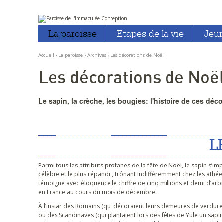
Aller
Outils
au
personnels
La paroisse
Etapes de la vie
Jeu
contenu.
|
Aller
à
Accueil
›
La paroisse
›
Archives
›
Les décorations de Noël
la
navigation
Les décorations de Noë
Le sapin, la crèche, les bougies: l'histoire de ces déco
L
Parmi tous les attributs profanes de la fête de Noël, le sapin s’
célèbre et le plus répandu, trônant indifféremment chez les athées
témoigne avec éloquence le chiffre de cinq millions et demi d’a
en France au cours du mois de décembre.
À l’instar des Romains (qui décoraient leurs demeures de verdure
ou des Scandinaves (qui plantaient lors des fêtes de Yule un sapi