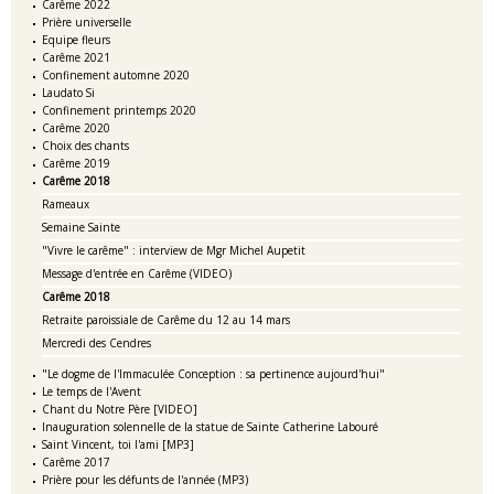
Carême 2022
Prière universelle
Equipe fleurs
Carême 2021
Confinement automne 2020
Laudato Si
Confinement printemps 2020
Carême 2020
Choix des chants
Carême 2019
Carême 2018
Rameaux
Semaine Sainte
"Vivre le carême" : interview de Mgr Michel Aupetit
Message d'entrée en Carême (VIDEO)
Carême 2018
Retraite paroissiale de Carême du 12 au 14 mars
Mercredi des Cendres
"Le dogme de l'Immaculée Conception : sa pertinence aujourd'hui"
Le temps de l'Avent
Chant du Notre Père [VIDEO]
Inauguration solennelle de la statue de Sainte Catherine Labouré
Saint Vincent, toi l'ami [MP3]
Carême 2017
Prière pour les défunts de l'année (MP3)