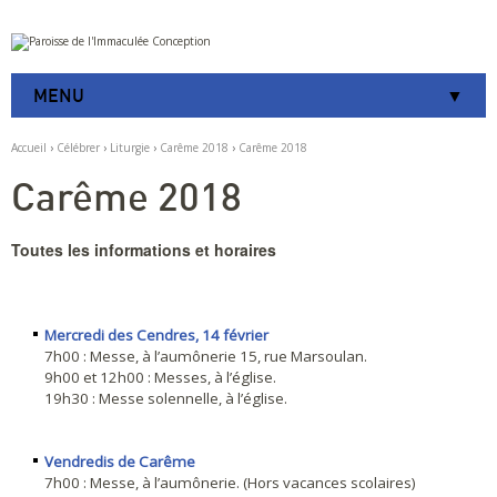
Aller
Outils
au
personnels
contenu.
|
MENU
Aller
à
la
Accueil
›
Célébrer
›
Liturgie
›
Carême 2018
›
Carême 2018
navigation
Carême 2018
Toutes les informations et horaires
Mercredi des Cendres, 14 février
7h00 : Messe, à l’aumônerie 15, rue Marsoulan.
9h00 et 12h00 : Messes, à l’église.
19h30 : Messe solennelle, à l’église.
Vendredis de Carême
7h00 : Messe, à l’aumônerie. (Hors vacances scolaires)