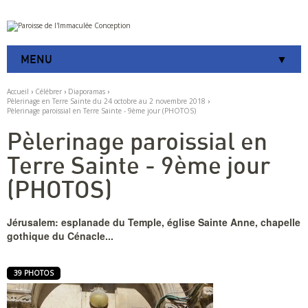
Aller
Outils
au
personnels
contenu.
|
MENU
Aller
à
la
Accueil
›
Célébrer
›
Diaporamas
›
navigation
Pèlerinage en Terre Sainte du 24 octobre au 2 novembre 2018
›
Pèlerinage paroissial en Terre Sainte - 9ème jour (PHOTOS)
Pèlerinage paroissial en
Terre Sainte - 9ème jour
(PHOTOS)
Jérusalem: esplanade du Temple, église Sainte Anne, chapelle
gothique du Cénacle...
39 PHOTOS