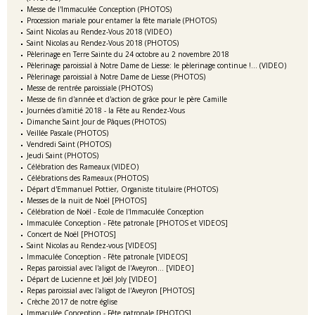
Messe de l'Immaculée Conception (PHOTOS)
Procession mariale pour entamer la fête mariale (PHOTOS)
Saint Nicolas au Rendez-Vous 2018 (VIDEO)
Saint Nicolas au Rendez-Vous 2018 (PHOTOS)
Pèlerinage en Terre Sainte du 24 octobre au 2 novembre 2018
Pèlerinage paroissial à Notre Dame de Liesse: le pèlerinage continue !... (VIDEO)
Pèlerinage paroissial à Notre Dame de Liesse (PHOTOS)
Messe de rentrée paroissiale (PHOTOS)
Messe de fin d'année et d'action de grâce pour le père Camille
Journées d'amitié 2018 - la Fête au Rendez-Vous
Dimanche Saint Jour de Pâques (PHOTOS)
Veillée Pascale (PHOTOS)
Vendredi Saint (PHOTOS)
Jeudi Saint (PHOTOS)
Célébration des Rameaux (VIDEO)
Célébrations des Rameaux (PHOTOS)
Départ d'Emmanuel Pottier, Organiste titulaire (PHOTOS)
Messes de la nuit de Noël [PHOTOS]
Célébration de Noël - Ecole de l'Immaculée Conception
Immaculée Conception - Fête patronale [PHOTOS et VIDEOS]
Concert de Noël [PHOTOS]
Saint Nicolas au Rendez-vous [VIDEOS]
Immaculée Conception - Fête patronale [VIDEOS]
Repas paroissial avec l'aligot de l'Aveyron... [VIDEO]
Départ de Lucienne et Joël Joly [VIDEO]
Repas paroissial avec l'aligot de l'Aveyron [PHOTOS]
Crèche 2017 de notre église
Immaculée Conception - Fête patronale [PHOTOS]