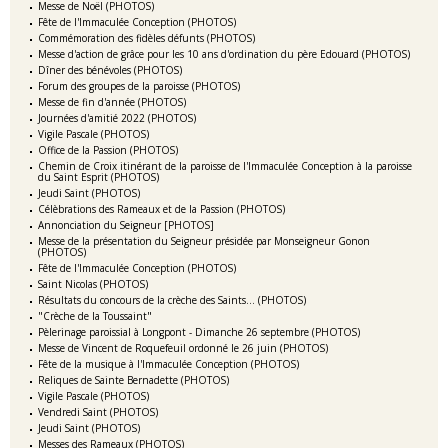
Messe de Noël (PHOTOS)
Fête de l'Immaculée Conception (PHOTOS)
Commémoration des fidèles défunts (PHOTOS)
Messe d'action de grâce pour les 10 ans d'ordination du père Edouard (PHOTOS)
Dîner des bénévoles (PHOTOS)
Forum des groupes de la paroisse (PHOTOS)
Messe de fin d'année (PHOTOS)
Journées d'amitié 2022 (PHOTOS)
Vigile Pascale (PHOTOS)
Office de la Passion (PHOTOS)
Chemin de Croix itinérant de la paroisse de l'Immaculée Conception à la paroisse
du Saint Esprit (PHOTOS)
Jeudi Saint (PHOTOS)
Célèbrations des Rameaux et de la Passion (PHOTOS)
Annonciation du Seigneur [PHOTOS]
Messe de la présentation du Seigneur présidée par Monseigneur Gonon
(PHOTOS)
Fête de l'Immaculée Conception (PHOTOS)
Saint Nicolas (PHOTOS)
Résultats du concours de la crèche des Saints... (PHOTOS)
"Crèche de la Toussaint"
Pèlerinage paroissial à Longpont - Dimanche 26 septembre (PHOTOS)
Messe de Vincent de Roquefeuil ordonné le 26 juin (PHOTOS)
Fête de la musique à l'Immaculée Conception (PHOTOS)
Reliques de Sainte Bernadette (PHOTOS)
Vigile Pascale (PHOTOS)
Vendredi Saint (PHOTOS)
Jeudi Saint (PHOTOS)
Messes des Rameaux (PHOTOS)