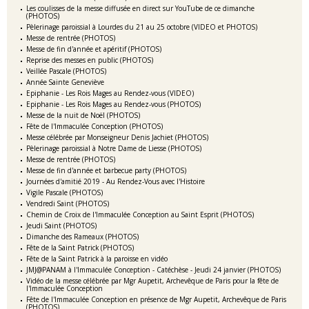
Les coulisses de la messe diffusée en direct sur YouTube de ce dimanche
(PHOTOS)
Pèlerinage paroissial à Lourdes du 21 au 25 octobre (VIDEO et PHOTOS)
Messe de rentrée (PHOTOS)
Messe de fin d'année et apéritif (PHOTOS)
Reprise des messes en public (PHOTOS)
Veillée Pascale (PHOTOS)
Année Sainte Geneviève
Epiphanie - Les Rois Mages au Rendez-vous (VIDEO)
Epiphanie - Les Rois Mages au Rendez-vous (PHOTOS)
Messe de la nuit de Noël (PHOTOS)
Fête de l'Immaculée Conception (PHOTOS)
Messe célébrée par Monseigneur Denis Jachiet (PHOTOS)
Pèlerinage paroissial à Notre Dame de Liesse (PHOTOS)
Messe de rentrée (PHOTOS)
Messe de fin d'année et barbecue party (PHOTOS)
Journées d'amitié 2019 - Au Rendez-Vous avec l'Histoire
Vigile Pascale (PHOTOS)
Vendredi Saint (PHOTOS)
Chemin de Croix de l'Immaculée Conception au Saint Esprit (PHOTOS)
Jeudi Saint (PHOTOS)
Dimanche des Rameaux (PHOTOS)
Fête de la Saint Patrick (PHOTOS)
Fête de la Saint Patrick à la paroisse en vidéo
JMJ@PANAM à l'Immaculée Conception - Catéchèse - Jeudi 24 janvier (PHOTOS)
Vidéo de la messe célébrée par Mgr Aupetit, Archevêque de Paris pour la fête de
l'Immaculée Conception
Fête de l'Immaculée Conception en présence de Mgr Aupetit, Archevêque de Paris
(PHOTOS)