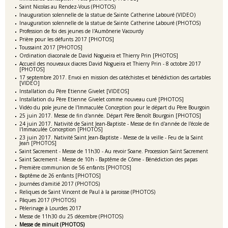
Saint Nicolas au Rendez-Vous (PHOTOS)
Inauguration solennelle de la statue de Sainte Catherine Labouré (VIDEO)
Inauguration solennelle de la statue de Sainte Catherine Labouré (PHOTOS)
Profession de foi des jeunes de l'Aumônerie Vacourdy
Prière pour les défunts 2017 [PHOTOS]
Toussaint 2017 [PHOTOS]
Ordination diaconale de David Nogueira et Thierry Prin [PHOTOS]
Accueil des nouveaux diacres David Nogueira et Thierry Prin - 8 octobre 2017
[PHOTOS]
17 septembre 2017. Envoi en mission des catéchistes et bénédiction des cartables
[VIDEO]
Installation du Père Etienne Givelet [VIDEOS]
Installation du Père Etienne Givelet comme nouveau curé [PHOTOS]
Vidéo du pole jeune de l'Immaculée Conception pour le départ du Père Bourgoin
25 juin 2017. Messe de fin d'année. Départ Père Benoît Bourgoin [PHOTOS]
24 juin 2017. Nativité de Saint Jean-Baptiste - Messe de fin d'année de l'école de
l'Immaculée Conception [PHOTOS]
23 juin 2017. Nativité Saint Jean-Baptiste - Messe de la veille - Feu de la Saint
Jean [PHOTOS]
Saint Sacrement - Messe de 11h30 - Au revoir Soane. Procession Saint Sacrement
Saint Sacrement - Messe de 10h - Baptême de Côme - Bénédiction des papas
Première communion de 56 enfants [PHOTOS]
Baptême de 26 enfants [PHOTOS]
Journées d'amitié 2017 (PHOTOS)
Reliques de Saint Vincent de Paul à la paroisse (PHOTOS)
Pâques 2017 (PHOTOS)
Pèlerinage à Lourdes 2017
Messe de 11h30 du 25 décembre (PHOTOS)
Messe de minuit (PHOTOS)