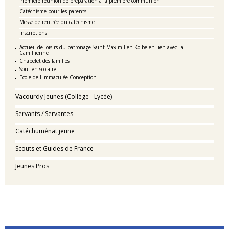
Première réunion de préparation à la première communion
Catéchisme pour les parents
Messe de rentrée du catéchisme
Inscriptions
Accueil de loisirs du patronage Saint-Maximilien Kolbe en lien avec La
Camillienne
Chapelet des familles
Soutien scolaire
Ecole de l'Immaculée Conception
Vacourdy Jeunes (Collège - Lycée)
Servants / Servantes
Catéchuménat jeune
Scouts et Guides de France
Jeunes Pros