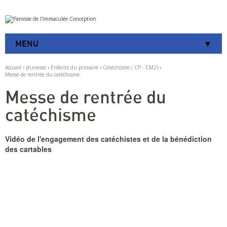
Aller
Outils
au
personnels
contenu.
|
MENU
Aller
à
la
Accueil
›
Jeunesse
›
Enfants du primaire
›
Catéchisme ( CP - CM2)
›
navigation
Messe de rentrée du catéchisme
Messe de rentrée du
catéchisme
Vidéo de l'engagement des catéchistes et de la bénédiction
des cartables