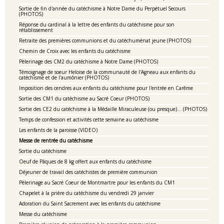
Sortie de fin d'année du catéchisme à Notre Dame du Perpétuel Secours
(PHOTOS)
Réponse du cardinal à la lettre des enfants du catéchisme pour son
rétablissement
Retraite des premières communions et du catéchuménat jeune (PHOTOS)
Chemin de Croix avec les enfants du catéchisme
Pèlerinage des CM2 du catéchisme à Notre Dame (PHOTOS)
Témoignage de soeur Heloise de la communauté de l'Agneau aux enfants du
catéchisme et de l'aumônier (PHOTOS)
Imposition des cendres aux enfants du catéchisme pour l'entrée en Carême
Sortie des CM1 du catéchisme au Sacré Coeur (PHOTOS)
Sortie des CE2 du catéchisme à la Médaille Miraculeuse (ou presque)... (PHOTOS)
Temps de confession et activités cette semaine au catéchisme
Les enfants de la paroisse (VIDEO)
Messe de rentrée du catéchisme
Sortie du catéchisme
Oeuf de Pâques de 8 kg offert aux enfants du catéchisme
Déjeuner de travail des catéchistes de première communion
Pèlerinage au Sacré Coeur de Montmartre pour les enfants du CM1
Chapelet à la prière du catéchisme du vendredi 29 janvier
Adoration du Saint Sacrement avec les enfants du catéchisme
Messe du catéchisme