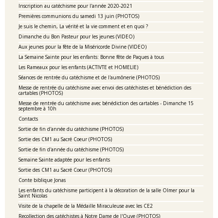
Inscription au catéchisme pour l'année 2020-2021
Premières communions du samedi 13 juin (PHOTOS)
Je suis le chemin, La vérité et la vie comment et en quoi ?
Dimanche du Bon Pasteur pour les jeunes (VIDEO)
Aux jeunes pour la fête de la Miséricorde Divine (VIDEO)
La Semaine Sainte pour les enfants: Bonne fête de Paques à tous
Les Rameaux pour les enfants (ACTIVTE et HOMELIE)
Séances de rentrée du catéchisme et de l'aumônerie (PHOTOS)
Messe de rentrée du catéchisme avec envoi des catéchistes et bénédiction des
cartables (PHOTOS)
Messe de rentrée du catéchisme avec bénédiction des cartables - Dimanche 15
septembre à 10h
Contacts
Sortie de fin d'année du catéchisme (PHOTOS)
Sortie des CM1 au Sacré Coeur (PHOTOS)
Sortie de fin d'année du catéchisme (PHOTOS)
Semaine Sainte adaptée pour les enfants
Sortie des CM1 au Sacré Coeur (PHOTOS)
Conte biblique Jonas
Les enfants du catéchisme participent à la décoration de la salle Olmer pour la
Saint Nicolas
Visite de la chapelle de la Médaille Miraculeuse avec les CE2
Recollection des catéchistes à Notre Dame de l'Ouye (PHOTOS)