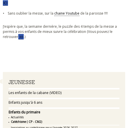
ICI
• Sans oublier la messe, sur la
chaine Youtube
de la paroisse !!!!
J’espère que, la semaine dernière, le puzzle des 4 temps de la messe a
permis à vos enfants de mieux suivre la célébration (Vous pouvez le
retrouver
ici
.)
Navigation
JEUNESSE
Les enfants de la cabane (VIDEO)
Enfants jusqu'à 6 ans
Enfants du primaire
Actualités
Catéchisme ( CP - CM2)
Inscription au catéchisme pour l'année 2026-2027