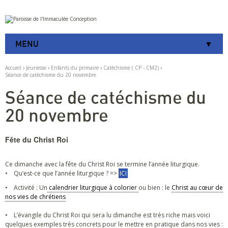
Aller
Outils
au
personnels
contenu.
|
MENU
Aller
à
la
Accueil
›
Jeunesse
›
Enfants du primaire
›
Catéchisme ( CP - CM2)
›
navigation
Séance de catéchisme du 20 novembre
Séance de catéchisme du
20 novembre
Fête du Christ Roi
Ce dimanche avec la fête du Christ Roi se termine l’année liturgique.
• Qu’est-ce que l’année liturgique ? =>
ICI
• Activité : Un
calendrier liturgique à colorier
ou bien : le
Christ au cœur de
nos vies de chrétiens
• L’évangile du Christ Roi qui sera lu dimanche est très riche mais voici
quelques exemples très concrets pour le mettre en pratique dans nos vies :