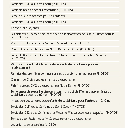
Sortie des CM1 au Sacré Coeur (PHOTOS)
Sortie de fin d'année du catéchisme (PHOTOS)
Semaine Sainte adaptée pour les enfants
Sortie des CM1 au Sacré Coeur (PHOTOS)
Conte biblique Jonas
Les enfants du catéchisme participent à la décoration de la salle Olmer pour la
Saint Nicolas
Visite de la chapelle de la Médaille Miraculeuse avec les CE2
Recollection des catéchistes à Notre Dame de l'Ouye (PHOTOS)
Sortie de fin d'année du catéchisme à Notre Dame du Perpétuel Secours
(PHOTOS)
Réponse du cardinal à la lettre des enfants du catéchisme pour son
rétablissement
Retraite des premières communions et du catéchuménat jeune (PHOTOS)
Chemin de Croix avec les enfants du catéchisme
Pèlerinage des CM2 du catéchisme à Notre Dame (PHOTOS)
Témoignage de soeur Heloise de la communauté de l'Agneau aux enfants du
catéchisme et de l'aumônier (PHOTOS)
Imposition des cendres aux enfants du catéchisme pour l'entrée en Carême
Sortie des CM1 du catéchisme au Sacré Coeur (PHOTOS)
Sortie des CE2 du catéchisme à la Médaille Miraculeuse (ou presque)... (PHOTOS)
Temps de confession et activités cette semaine au catéchisme
Les enfants de la paroisse (VIDEO)